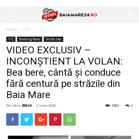
Acasă
112
112
Breaking News
Stirile zilei
VIDEO EXCLUSIV –
INCONȘTIENT LA VOLAN:
Bea bere, cântă și conduce
fără centură pe străzile din
Baia Mare
De către
BM24
-
2 iunie 2020
1602
0