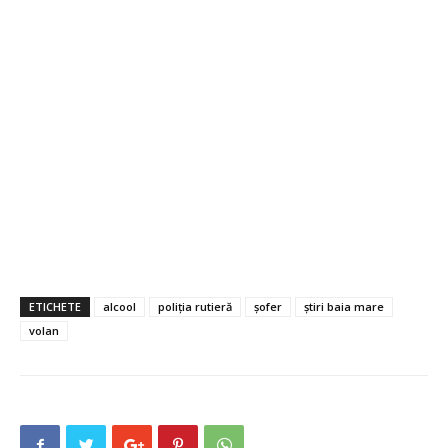
ETICHETE
alcool
poliția rutieră
șofer
știri baia mare
volan