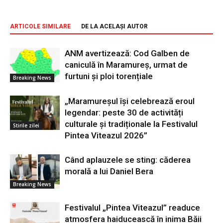
ARTICOLE SIMILARE
DE LA ACELAȘI AUTOR
ANM avertizează: Cod Galben de
caniculă în Maramureș, urmat de
furtuni și ploi torențiale
Breaking News
„Maramureșul își celebrează eroul
legendar: peste 30 de activități
culturale și tradiționale la Festivalul
Stirile zilei
Pintea Viteazul 2026”
Când aplauzele se sting: căderea
morală a lui Daniel Bera
Breaking News
Festivalul „Pintea Viteazul” readuce
atmosfera haiducească în inima Băii