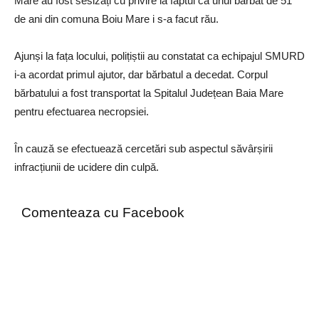
Mare au fost sesizați cu privire la faptul că unui bărbat de 51
de ani din comuna Boiu Mare i s-a facut rău.
Ajunși la fața locului, polițiștii au constatat ca echipajul SMURD
i-a acordat primul ajutor, dar bărbatul a decedat. Corpul
bărbatului a fost transportat la Spitalul Județean Baia Mare
pentru efectuarea necropsiei.
În cauză se efectuează cercetări sub aspectul săvârșirii
infracțiunii de ucidere din culpă.
Comenteaza cu Facebook