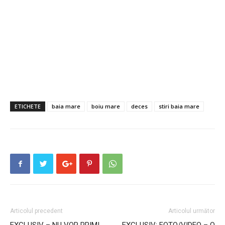
ETICHETE
baia mare
boiu mare
deces
stiri baia mare
Articolul precedent
Articolul următor