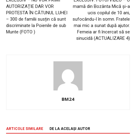
EXCLUSIV – NU VOR PRIMI
EXCLUSIV: FOTO/VIDEO – O
AUTORIZAȚIE DAR VOR
mamă din Bozânta Mică și-a
PROTESTA ÎN CĂTUNUL LUHEI
ucis copilul de 10 ani,
– 300 de familii susțin că sunt
sufocându-l în somn. Fratele
discriminate la Poienile de sub
mai mic a sunat după ajutor.
Munte (FOTO )
Femeia ar fi încercat să se
sinucidă (ACTUALIZARE 4)
BM24
ARTICOLE SIMILARE
DE LA ACELAȘI AUTOR