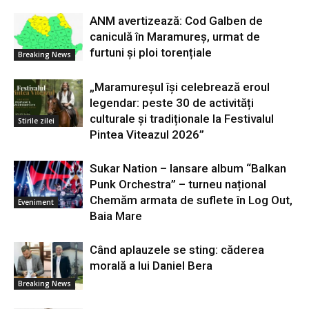
ANM avertizează: Cod Galben de
caniculă în Maramureș, urmat de
furtuni și ploi torențiale
Breaking News
„Maramureșul își celebrează eroul
legendar: peste 30 de activități
culturale și tradiționale la Festivalul
Stirile zilei
Pintea Viteazul 2026”
Sukar Nation – lansare album “Balkan
Punk Orchestra” – turneu național
Chemăm armata de suflete în Log Out,
Eveniment
Baia Mare
Când aplauzele se sting: căderea
morală a lui Daniel Bera
Breaking News