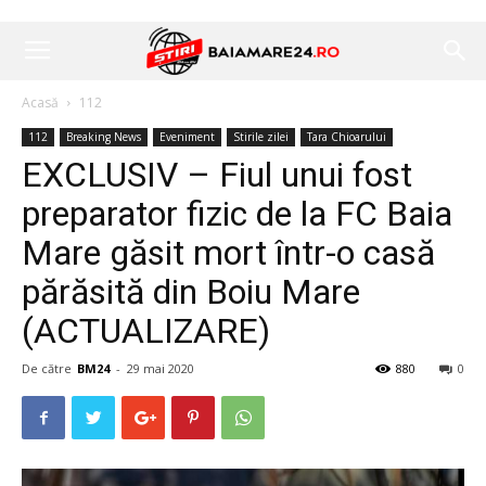
Acasă
112
112
Breaking News
Eveniment
Stirile zilei
Tara Chioarului
EXCLUSIV – Fiul unui fost
preparator fizic de la FC Baia
Mare găsit mort într-o casă
părăsită din Boiu Mare
(ACTUALIZARE)
De către
BM24
-
29 mai 2020
880
0