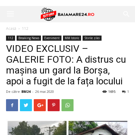
Acasă
112
112
Breaking News
Eveniment
MM Istoric
Stirile zilei
VIDEO EXCLUSIV –
GALERIE FOTO: A distrus cu
mașina un gard la Borșa,
apoi a fugit de la fața locului
De către
BM24
-
26 mai 2020
1695
1