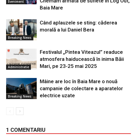
Chemăm armata de suflete în Log Out,
Eveniment
Baia Mare
Când aplauzele se sting: căderea
morală a lui Daniel Bera
Breaking News
Festivalul „Pintea Viteazul” readuce
atmosfera haiducească în inima Băii
Mari, pe 23-25 mai 2025
Administratie
Mâine are loc în Baia Mare o nouă
campanie de colectare a aparatelor
electrice uzate
Breaking News
1 COMENTARIU