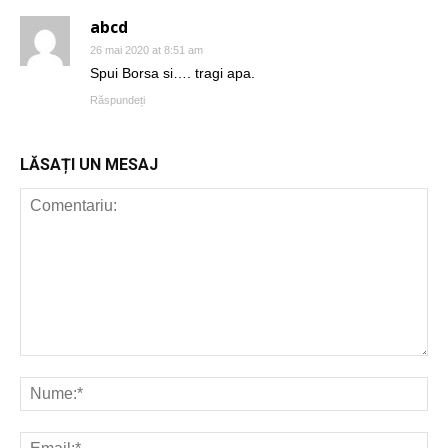
abcd
26 mai 2020 at 8:51 am
Spui Borsa si…. tragi apa.
Răspundeți
LĂSAȚI UN MESAJ