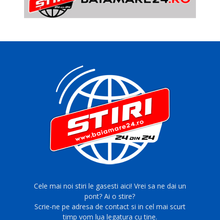
Cele mai noi stiri le gasesti aici! Vrei sa ne dai un
pont? Ai o stire?
Scrie-ne pe adresa de contact si in cel mai scurt
timp vom lua legatura cu tine.