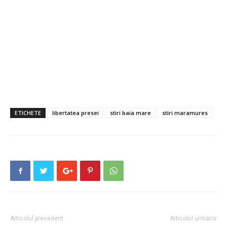
ETICHETE
libertatea presei
stiri baia mare
stiri maramures
Articolul precedent
Articolul următor