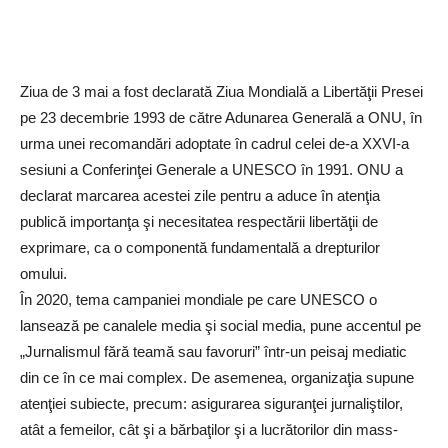
Ziua de 3 mai a fost declarată Ziua Mondială a Libertăţii Presei
pe 23 decembrie 1993 de către Adunarea Generală a ONU, în
urma unei recomandări adoptate în cadrul celei de-a XXVI-a
sesiuni a Conferinţei Generale a UNESCO în 1991. ONU a
declarat marcarea acestei zile pentru a aduce în atenţia
publică importanţa şi necesitatea respectării libertăţii de
exprimare, ca o componentă fundamentală a drepturilor
omului.
În 2020, tema campaniei mondiale pe care UNESCO o
lansează pe canalele media şi social media, pune accentul pe
„Jurnalismul fără teamă sau favoruri” într-un peisaj mediatic
din ce în ce mai complex. De asemenea, organizaţia supune
atenţiei subiecte, precum: asigurarea siguranţei jurnaliştilor,
atât a femeilor, cât şi a bărbaţilor şi a lucrătorilor din mass-