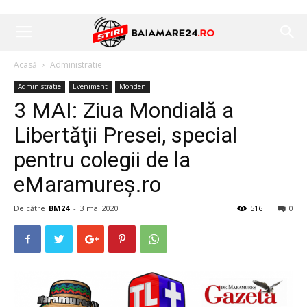
Acasă
Administratie
Administratie
Eveniment
Monden
3 MAI: Ziua Mondială a
Libertăţii Presei, special
pentru colegii de la
eMaramureș.ro
De către
BM24
-
3 mai 2020
516
0