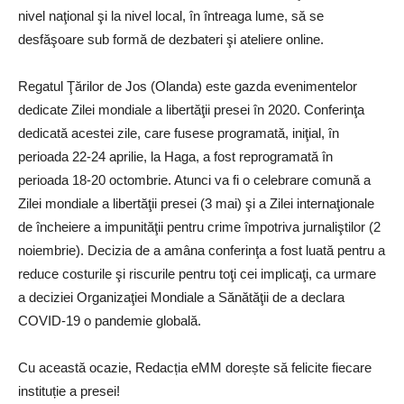
nivel naţional şi la nivel local, în întreaga lume, să se
desfăşoare sub formă de dezbateri şi ateliere online.
Regatul Ţărilor de Jos (Olanda) este gazda evenimentelor
dedicate Zilei mondiale a libertăţii presei în 2020. Conferinţa
dedicată acestei zile, care fusese programată, iniţial, în
perioada 22-24 aprilie, la Haga, a fost reprogramată în
perioada 18-20 octombrie. Atunci va fi o celebrare comună a
Zilei mondiale a libertăţii presei (3 mai) şi a Zilei internaţionale
de încheiere a impunităţii pentru crime împotriva jurnaliştilor (2
noiembrie). Decizia de a amâna conferinţa a fost luată pentru a
reduce costurile şi riscurile pentru toţi cei implicaţi, ca urmare
a deciziei Organizaţiei Mondiale a Sănătăţii de a declara
COVID-19 o pandemie globală.
Cu această ocazie, Redacția eMM dorește să felicite fiecare
instituție a presei!