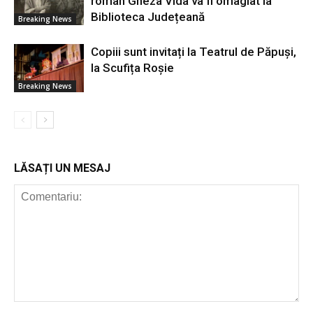
român Gheza Vida va fi omagiat la
Biblioteca Județeană
Breaking News
Copiii sunt invitați la Teatrul de Păpuși,
la Scufița Roșie
Breaking News
LĂSAȚI UN MESAJ