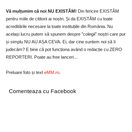
Vă mulțumim că noi NU EXISTĂM!
Din fericire EXISTĂM
pentru miile de cititorii ai noștri. Și da EXISTĂM cu toate
acreditările necesare la toate instituțiile din România. Nu
același lucru putem să spunem despre ”colegii” noștri care pur
și simplu NU AU AȘA CEVA. Ei, dar cine suntem noi să îi
judecăm? E bine că pot funcționa având o redacție cu ZERO
REPORTERI. Poate au free lanceri…
Preluare foto și text
eMM.ro
.
Comenteaza cu Facebook