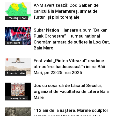
ANM avertizează: Cod Galben de
caniculă în Maramureș, urmat de
furtuni și ploi torențiale
Breaking News
Sukar Nation – lansare album “Balkan
Punk Orchestra” – turneu național
Chemăm armata de suflete în Log Out,
Eveniment
Baia Mare
Festivalul „Pintea Viteazul” readuce
atmosfera haiducească în inima Băii
Mari, pe 23-25 mai 2025
Administratie
Joc cu coșarcă de Lăsatul Secului,
organizat de Facultatea de Litere Baia
Mare
Breaking News
112 ani de la naștere. Marele sculptor