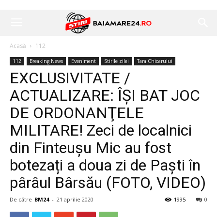
Acasă
112
112
Breaking News
Eveniment
Stirile zilei
Tara Chioarului
EXCLUSIVITATE /
ACTUALIZARE: ÎŞI BAT JOC
DE ORDONANŢELE
MILITARE! Zeci de localnici
din Finteușu Mic au fost
botezați a doua zi de Paști în
pârâul Bârsău (FOTO, VIDEO)
De către
BM24
-
21 aprilie 2020
1995
0