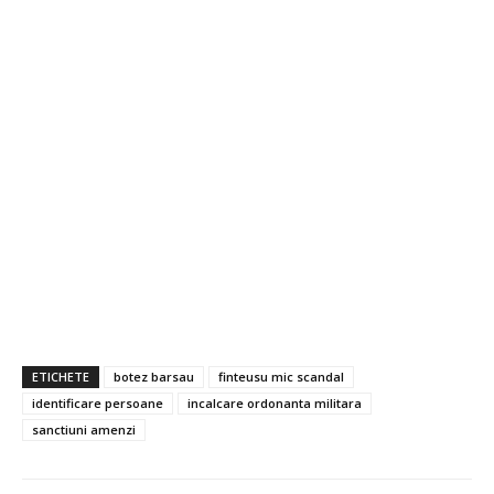
ETICHETE
botez barsau
finteusu mic scandal
identificare persoane
incalcare ordonanta militara
sanctiuni amenzi