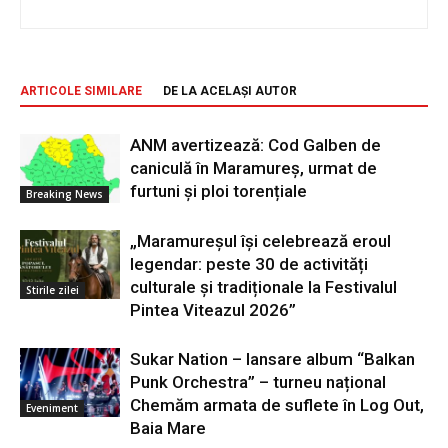
ARTICOLE SIMILARE
DE LA ACELAȘI AUTOR
ANM avertizează: Cod Galben de
caniculă în Maramureș, urmat de
furtuni și ploi torențiale
Breaking News
„Maramureșul își celebrează eroul
legendar: peste 30 de activități
culturale și tradiționale la Festivalul
Stirile zilei
Pintea Viteazul 2026”
Sukar Nation – lansare album “Balkan
Punk Orchestra” – turneu național
Chemăm armata de suflete în Log Out,
Eveniment
Baia Mare