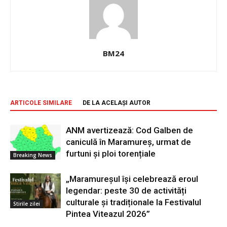
BM24
ARTICOLE SIMILARE
DE LA ACELAȘI AUTOR
ANM avertizează: Cod Galben de
caniculă în Maramureș, urmat de
furtuni și ploi torențiale
Breaking News
„Maramureșul își celebrează eroul
legendar: peste 30 de activități
culturale și tradiționale la Festivalul
Stirile zilei
Pintea Viteazul 2026”