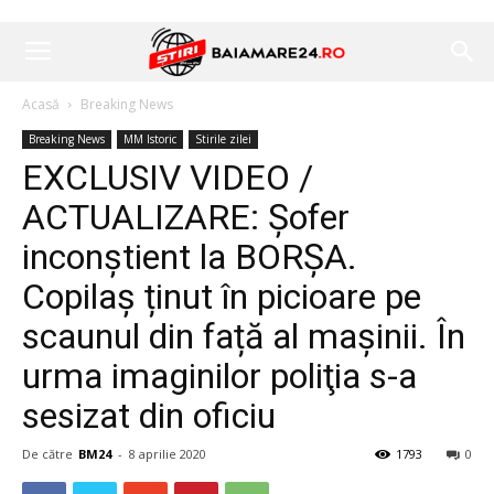
Acasă
Breaking News
Breaking News
MM Istoric
Stirile zilei
EXCLUSIV VIDEO /
ACTUALIZARE: Șofer
inconștient la BORȘA.
Copilaș ținut în picioare pe
scaunul din față al mașinii. În
urma imaginilor poliţia s-a
sesizat din oficiu
De către
BM24
-
8 aprilie 2020
1793
0