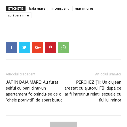
ETICHETE
baia mare
inconștient
maramures
știri baia mre
Articolul precedent
Articolul următor
JAF ÎN BAIA MARE: Au furat
PERCHEZIȚII: Un clujean
seiful cu bani dintr-un
arestat cu ajutorul FBI după ce
apartament folosindu-se de o
ar fi întreținut relații sexuale cu
”cheie potrivită” de spart butuci
fiul lui minor