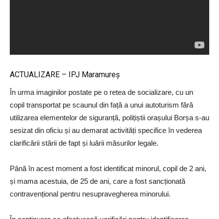
ACTUALIZARE – IPJ Maramureş
În urma imaginilor postate pe o retea de socializare, cu un
copil transportat pe scaunul din față a unui autoturism fără
utilizarea elementelor de siguranță, polițiștii orașului Borșa s-au
sesizat din oficiu și au demarat activități specifice în vederea
clarificării stării de fapt și luării măsurilor legale.
Până în acest moment a fost identificat minorul, copil de 2 ani,
și mama acestuia, de 25 de ani, care a fost sancționată
contravențional pentru nesupravegherea minorului.