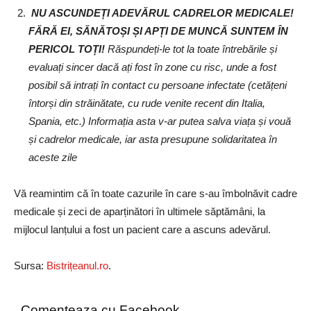
NU ASCUNDEȚI ADEVĂRUL CADRELOR MEDICALE!
FĂRĂ EI, SĂNĂTOȘI ȘI APȚI DE MUNCĂ SUNTEM ÎN
PERICOL TOȚI!
Răspundeți-le tot la toate întrebările și
evaluați sincer dacă ați fost în zone cu risc, unde a fost
posibil să intrați în contact cu persoane infectate (cetățeni
întorși din străinătate, cu rude venite recent din Italia,
Spania, etc.) Informația asta v-ar putea salva viața și vouă
și cadrelor medicale, iar asta presupune solidaritatea în
aceste zile
Vă reamintim că în toate cazurile în care s-au îmbolnăvit cadre
medicale și zeci de aparținători în ultimele săptămâni, la
mijlocul lanțului a fost un pacient care a ascuns adevărul.
Sursa:
Bistrițeanul.ro
.
Comenteaza cu Facebook