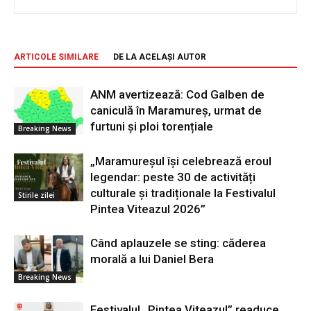
ARTICOLE SIMILARE
DE LA ACELAȘI AUTOR
ANM avertizează: Cod Galben de
caniculă în Maramureș, urmat de
furtuni și ploi torențiale
Breaking News
„Maramureșul își celebrează eroul
legendar: peste 30 de activități
culturale și tradiționale la Festivalul
Stirile zilei
Pintea Viteazul 2026”
Când aplauzele se sting: căderea
morală a lui Daniel Bera
Breaking News
Festivalul „Pintea Viteazul” readuce