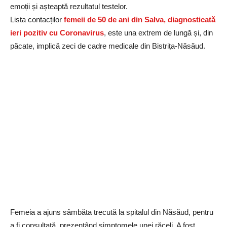
emoții și așteaptă rezultatul testelor.
Lista contacților
femeii de 50 de ani din Salva, diagnosticată
ieri pozitiv cu Coronavirus
, este una extrem de lungă și, din
păcate, implică zeci de cadre medicale din Bistrița-Năsăud.
Femeia a ajuns sâmbăta trecută la spitalul din Năsăud, pentru
a fi consultată, prezentând simptomele unei răceli. A fost