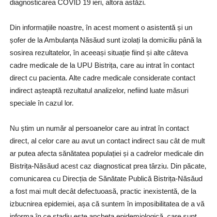
diagnosticarea COVID 19 ieri, altora astăzi.
Din informațiile noastre, în acest moment o asistentă și un
șofer de la Ambulanța Năsăud sunt izolați la domiciliu până la
sosirea rezultatelor, în aceeași situație fiind și alte câteva
cadre medicale de la UPU Bistrița, care au intrat în contact
direct cu pacienta. Alte cadre medicale considerate contact
indirect așteaptă rezultatul analizelor, nefiind luate măsuri
speciale în cazul lor.
Nu știm un număr al persoanelor care au intrat în contact
direct, al celor care au avut un contact indirect sau cât de mult
ar putea afecta sănătatea populației și a cadrelor medicale din
Bistrița-Năsăud acest caz diagnosticat prea târziu. Din păcate,
comunicarea cu Direcția de Sănătate Publică Bistrița-Năsăud
a fost mai mult decât defectuoasă, practic inexistentă, de la
izbucnirea epidemiei, așa că suntem în imposibilitatea de a vă
informa în ce stadiu este ancheta epidemiologică, care sunt