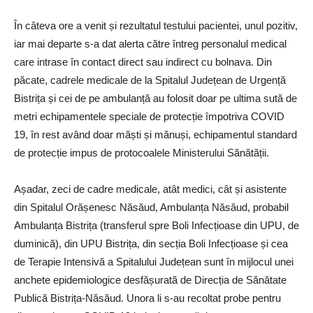
În câteva ore a venit și rezultatul testului pacientei, unul pozitiv,
iar mai departe s-a dat alerta către întreg personalul medical
care intrase în contact direct sau indirect cu bolnava. Din
păcate, cadrele medicale de la Spitalul Județean de Urgență
Bistrița și cei de pe ambulanță au folosit doar pe ultima sută de
metri echipamentele speciale de protecție împotriva COVID
19, în rest având doar măști și mănuși, echipamentul standard
de protecție impus de protocoalele Ministerului Sănătății.
Așadar, zeci de cadre medicale, atât medici, cât și asistente
din Spitalul Orășenesc Năsăud, Ambulanța Năsăud, probabil
Ambulanța Bistrița (transferul spre Boli Infecțioase din UPU, de
duminică), din UPU Bistrița, din secția Boli Infecțioase și cea
de Terapie Intensivă a Spitalului Județean sunt în mijlocul unei
anchete epidemiologice desfășurată de Direcția de Sănătate
Publică Bistrița-Năsăud. Unora li s-au recoltat probe pentru