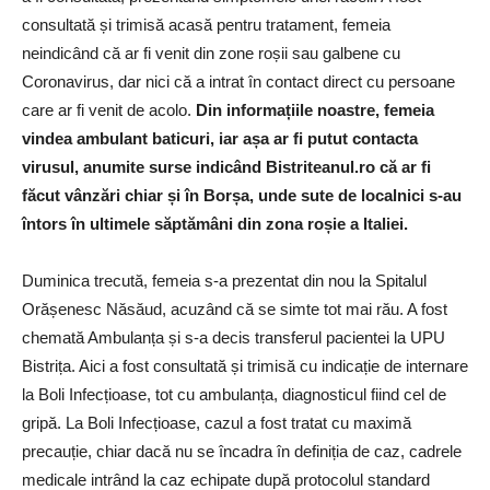
consultată și trimisă acasă pentru tratament, femeia
neindicând că ar fi venit din zone roșii sau galbene cu
Coronavirus, dar nici că a intrat în contact direct cu persoane
care ar fi venit de acolo.
Din informațiile noastre, femeia
vindea ambulant baticuri, iar așa ar fi putut contacta
virusul, anumite surse indicând Bistriteanul.ro că ar fi
făcut vânzări chiar și în Borșa, unde sute de localnici s-au
întors în ultimele săptămâni din zona roșie a Italiei.
Duminica trecută, femeia s-a prezentat din nou la Spitalul
Orășenesc Năsăud, acuzând că se simte tot mai rău. A fost
chemată Ambulanța și s-a decis transferul pacientei la UPU
Bistrița. Aici a fost consultată și trimisă cu indicație de internare
la Boli Infecțioase, tot cu ambulanța, diagnosticul fiind cel de
gripă. La Boli Infecțioase, cazul a fost tratat cu maximă
precauție, chiar dacă nu se încadra în definiția de caz, cadrele
medicale intrând la caz echipate după protocolul standard