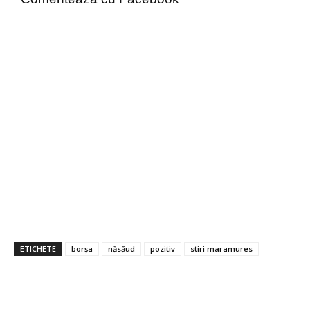
ETICHETE
borșa
năsăud
pozitiv
stiri maramures