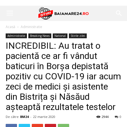
Acasă
Administratie
Administratie
Breaking News
National
Stirile zilei
INCREDIBIL: Au tratat o
pacientă ce ar fi vândut
baticuri în Borșa depistată
pozitiv cu COVID-19 iar acum
zeci de medici și asistente
din Bistrița și Năsăud
așteaptă rezultatele testelor
De către
BM24
-
22 martie 2020
2944
0