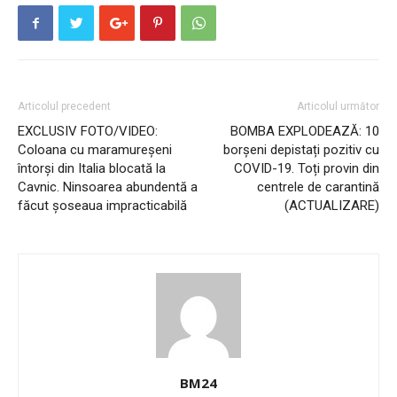
Articolul precedent
Articolul următor
EXCLUSIV FOTO/VIDEO:
BOMBA EXPLODEAZĂ: 10
Coloana cu maramureșeni
borșeni depistați pozitiv cu
întorși din Italia blocată la
COVID-19. Toți provin din
Cavnic. Ninsoarea abundentă a
centrele de carantină
făcut șoseaua impracticabilă
(ACTUALIZARE)
BM24