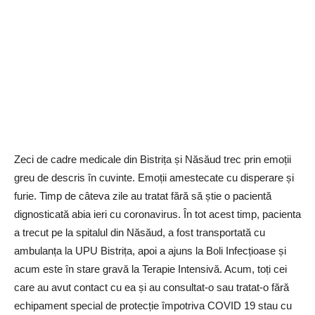
Zeci de cadre medicale din Bistrița și Năsăud trec prin emoții
greu de descris în cuvinte. Emoții amestecate cu disperare și
furie. Timp de câteva zile au tratat fără să știe o pacientă
dignosticată abia ieri cu coronavirus. În tot acest timp, pacienta
a trecut pe la spitalul din Năsăud, a fost transportată cu
ambulanța la UPU Bistrița, apoi a ajuns la Boli Infecțioase și
acum este în stare gravă la Terapie Intensivă. Acum, toți cei
care au avut contact cu ea și au consultat-o sau tratat-o fără
echipament special de protecție împotriva COVID 19 stau cu