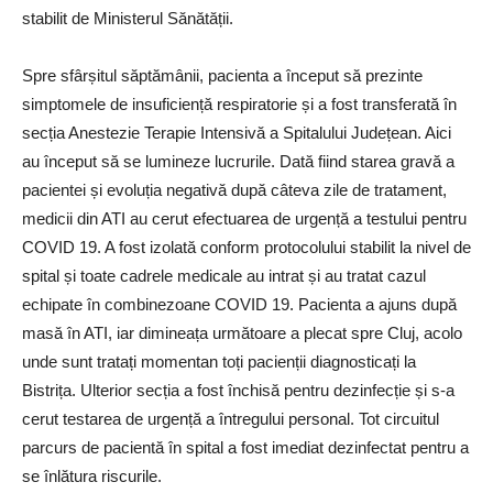
stabilit de Ministerul Sănătății.
Spre sfârșitul săptămânii, pacienta a început să prezinte
simptomele de insuficiență respiratorie și a fost transferată în
secția Anestezie Terapie Intensivă a Spitalului Județean. Aici
au început să se lumineze lucrurile. Dată fiind starea gravă a
pacientei și evoluția negativă după câteva zile de tratament,
medicii din ATI au cerut efectuarea de urgență a testului pentru
COVID 19. A fost izolată conform protocolului stabilit la nivel de
spital și toate cadrele medicale au intrat și au tratat cazul
echipate în combinezoane COVID 19. Pacienta a ajuns după
masă în ATI, iar dimineața următoare a plecat spre Cluj, acolo
unde sunt tratați momentan toți pacienții diagnosticați la
Bistrița. Ulterior secția a fost închisă pentru dezinfecție și s-a
cerut testarea de urgență a întregului personal. Tot circuitul
parcurs de pacientă în spital a fost imediat dezinfectat pentru a
se înlătura riscurile.