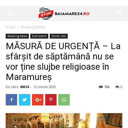
Acasă
Breaking News
Breaking News
Eveniment
Stirile zilei
MĂSURĂ DE URGENȚĂ – La
sfârșit de săptămână nu se
vor ține slujbe religioase în
Maramureș
De către
BM24
-
12 martie 2020
766
0