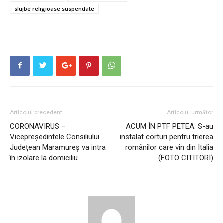
slujbe religioase suspendate
Articolul precedent
Articolul următor
CORONAVIRUS –
ACUM ÎN PTF PETEA: S-au
Vicepreședintele Consiliului
instalat corturi pentru trierea
Județean Maramureș va intra
românilor care vin din Italia
în izolare la domiciliu
(FOTO CITITORI)