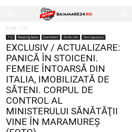
Acasă
112
112
Breaking News
Eveniment
Stirile zilei
Tara Lapusului
EXCLUSIV / ACTUALIZARE:
PANICĂ ÎN STOICENI.
FEMEIE ÎNTOARSĂ DIN
ITALIA, IMOBILIZATĂ DE
SĂTENI. CORPUL DE
CONTROL AL
MINISTERULUI SĂNĂTĂŢII
VINE ÎN MARAMUREŞ