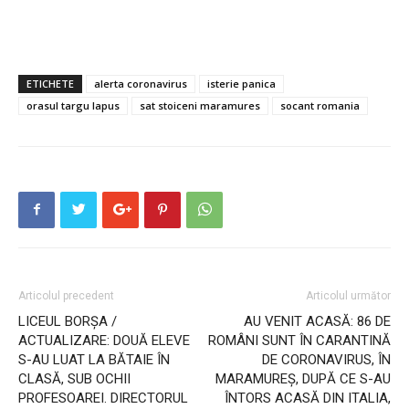
ETICHETE
alerta coronavirus
isterie panica
orasul targu lapus
sat stoiceni maramures
socant romania
Articolul precedent
Articolul următor
LICEUL BORŞA /
AU VENIT ACASĂ: 86 DE
ACTUALIZARE: DOUĂ ELEVE
ROMÂNI SUNT ÎN CARANTINĂ
S-AU LUAT LA BĂTAIE ÎN
DE CORONAVIRUS, ÎN
CLASĂ, SUB OCHII
MARAMUREŞ, DUPĂ CE S-AU
PROFESOAREI. DIRECTORUL
ÎNTORS ACASĂ DIN ITALIA,