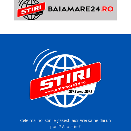
Cele mai noi stiri le gasesti aici! Vrei sa ne dai un
pont? Ai o stire?