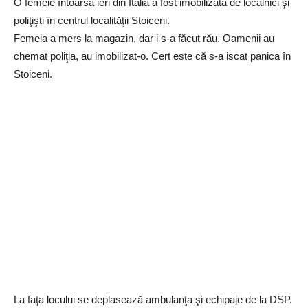
O femeie întoarsă ieri din Italia a fost imobilizată de localnici şi
poliţişti în centrul localităţii Stoiceni.
Femeia a mers la magazin, dar i s-a făcut rău. Oamenii au
chemat poliţia, au imobilizat-o. Cert este că s-a iscat panica în
Stoiceni.
La faţa locului se deplasează ambulanţa şi echipaje de la DSP.