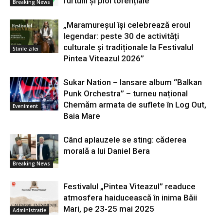
furtuni și ploi torențiale
Breaking News
„Maramureșul își celebrează eroul
legendar: peste 30 de activități
culturale și tradiționale la Festivalul
Stirile zilei
Pintea Viteazul 2026”
Sukar Nation – lansare album “Balkan
Punk Orchestra” – turneu național
Chemăm armata de suflete în Log Out,
Eveniment
Baia Mare
Când aplauzele se sting: căderea
morală a lui Daniel Bera
Breaking News
Festivalul „Pintea Viteazul” readuce
atmosfera haiducească în inima Băii
Mari, pe 23-25 mai 2025
Administratie