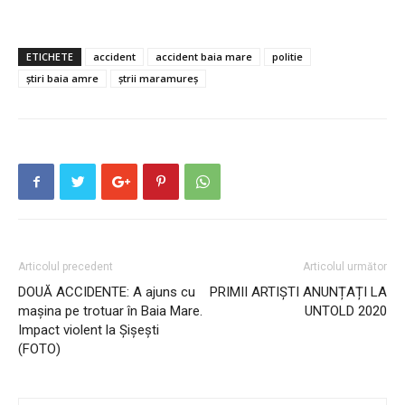
ETICHETE
accident
accident baia mare
politie
știri baia amre
ștrii maramureș
Articolul precedent
Articolul următor
DOUĂ ACCIDENTE: A ajuns cu
PRIMII ARTIȘTI ANUNȚAȚI LA
mașina pe trotuar în Baia Mare.
UNTOLD 2020
Impact violent la Șișești
(FOTO)