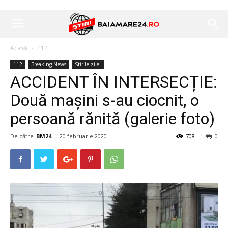
Acasă
112
112
Breaking News
Stirile zilei
ACCIDENT ÎN INTERSECȚIE:
Două mașini s-au ciocnit, o
persoană rănită (galerie foto)
De către
BM24
-
20 februarie 2020
708
0