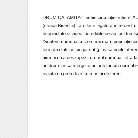
DRUM CALAMITAT închis circulației rutiere! Ace
(strada Bisericii) care face legătura între cent
Imagini foto și video incredibile ne-au fost trimise 
”Suntem comuna cu cea mai mare populație di
formată dintr-un singur sat (plus cătunele aferen
nimeni nu a deszăpezit drumul comunal, strada B
pe drum iar să mergi cu un autoturism normal e
înainta cu greu doar cu mașini de teren.