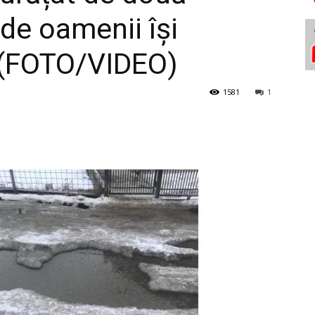
de oamenii își
e (FOTO/VIDEO)
1581
1