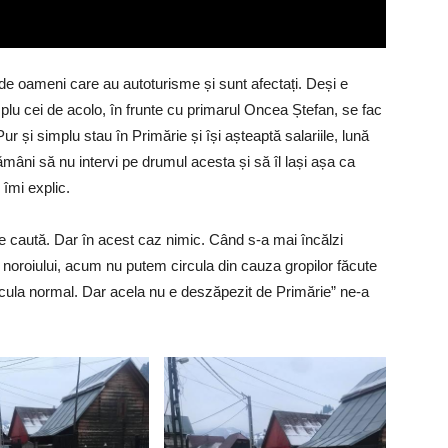
 de oameni care au autoturisme și sunt afectați. Deși e
implu cei de acolo, în frunte cu primarul Oncea Ștefan, se fac
r și simplu stau în Primărie și își așteaptă salariile, lună
mâni să nu intervi pe drumul acesta și să îl lași așa ca
îmi explic.
te caută. Dar în acest caz nimic. Când s-a mai încălzi
roiului, acum nu putem circula din cauza gropilor făcute
cula normal. Dar acela nu e deszăpezit de Primărie” ne-a