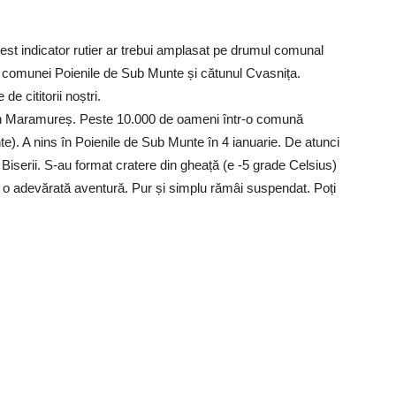
st indicator rutier ar trebui amplasat pe drumul comunal
rul comunei Poienile de Sub Munte și cătunul Cvasnița.
de cititorii noștri.
n Maramureș. Peste 10.000 de oameni într-o comună
te). A nins în Poienile de Sub Munte în 4 ianuarie. De atunci
iserii. S-au format cratere din gheață (e -5 grade Celsius)
 o adevărată aventură. Pur și simplu rămâi suspendat. Poți