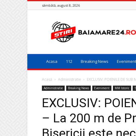
sâmbătă, august 8, 2026
Baia
Mare
24
Acasa
112
Breaking News
Evenimen
Acasă
Administratie
EXCLUSIV: POIENILE DE SUB M
Administratie
Breaking News
Eveniment
MM Istoric
S
EXCLUSIV: POIE
– La 200 m de Pr
Bisericii este ne