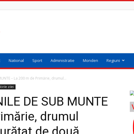
t
National
Sport
Administratie
Monden
Regiuni
UNTE – La 200 m de Primărie, drumul...
tirile zilei
NILE DE SUB MUNTE
imărie, drumul
curățat de două