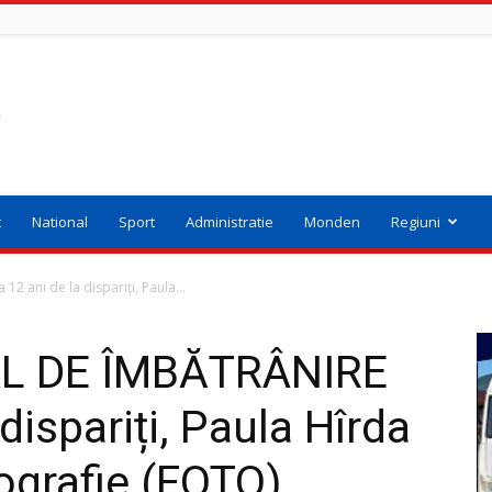
t
National
Sport
Administratie
Monden
Regiuni
 ani de la dispariți, Paula...
L DE ÎMBĂTRÂNIRE
dispariți, Paula Hîrda
tografie (FOTO)