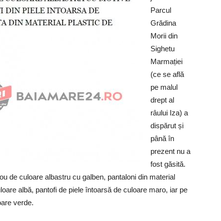
Parcul
Grădina
Morii din
Sighetu
Marmației
(ce se află
pe malul
drept al
râului Iza) a
dispărut și
până în
prezent nu a
fost găsită.
ou de culoare albastru cu galben, pantaloni din material
uloare albă, pantofi de piele întoarsă de culoare maro, iar pe
oare verde.