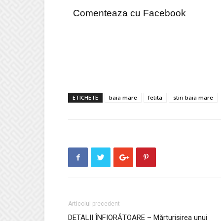
Comenteaza cu Facebook
ETICHETE
baia mare
fetita
stiri baia mare
Articolul precedent
DETALII ÎNFIORĂTOARE – Mărturisirea unui