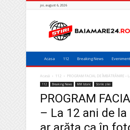
joi, august 6, 2026
Baia
Mare
24
Acasa
112
Breaking News
Evenimen
Acasă
112
PROGRAM FACIAL DE ÎMBĂTRÂNIRE – La 12
112
Breaking News
MM Istoric
Stirile zilei
PROGRAM FACIA
– La 12 ani de la 
ar arăta ca în fo