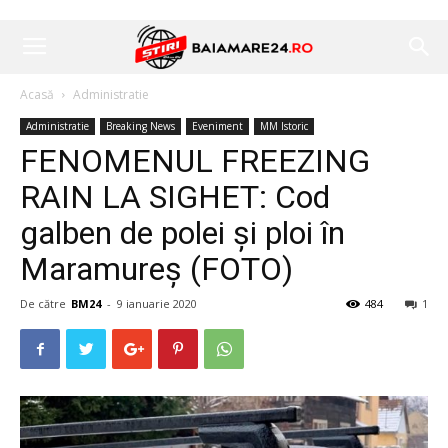
Acasă
Administratie
Administratie
Breaking News
Eveniment
MM Istoric
FENOMENUL FREEZING
RAIN LA SIGHET: Cod
galben de polei și ploi în
Maramureș (FOTO)
De către
BM24
-
9 ianuarie 2020
484
1