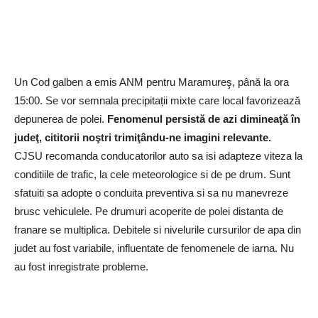
Un Cod galben a emis ANM pentru Maramureş, până la ora
15:00. Se vor semnala precipitații mixte care local favorizează
depunerea de polei.
Fenomenul persistă de azi dimineaţă în
judeţ, cititorii noştri trimiţându-ne imagini relevante.
CJSU recomanda conducatorilor auto sa isi adapteze viteza la
conditiile de trafic, la cele meteorologice si de pe drum. Sunt
sfatuiti sa adopte o conduita preventiva si sa nu manevreze
brusc vehiculele. Pe drumuri acoperite de polei distanta de
franare se multiplica. Debitele si nivelurile cursurilor de apa din
judet au fost variabile, influentate de fenomenele de iarna. Nu
au fost inregistrate probleme.