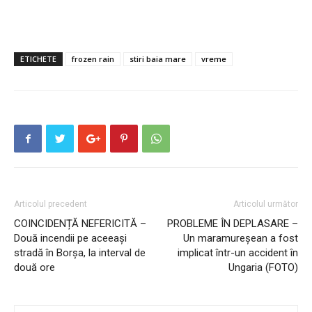
ETICHETE
frozen rain
stiri baia mare
vreme
Articolul precedent
Articolul următor
COINCIDENȚĂ NEFERICITĂ –
PROBLEME ÎN DEPLASARE –
Două incendii pe aceeași
Un maramureșean a fost
stradă în Borșa, la interval de
implicat într-un accident în
două ore
Ungaria (FOTO)