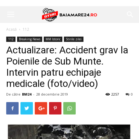
Acasă
112
112
Breaking News
MM Istoric
Stirile zilei
Actualizare: Accident grav la
Poienile de Sub Munte.
Intervin patru echipaje
medicale (foto/video)
De către
BM24
-
28 decembrie 2019
2257
0