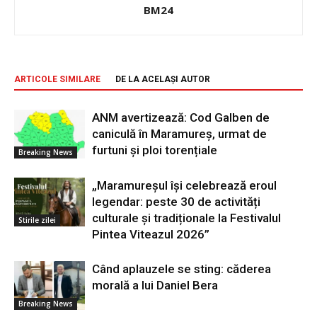
BM24
ARTICOLE SIMILARE
DE LA ACELAȘI AUTOR
ANM avertizează: Cod Galben de
caniculă în Maramureș, urmat de
furtuni și ploi torențiale
Breaking News
„Maramureșul își celebrează eroul
legendar: peste 30 de activități
culturale și tradiționale la Festivalul
Stirile zilei
Pintea Viteazul 2026”
Când aplauzele se sting: căderea
morală a lui Daniel Bera
Breaking News