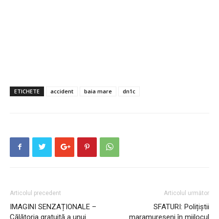
ETICHETE
accident
baia mare
dn1c
Articolul precedent
Articolul următor
IMAGINI SENZAȚIONALE –
SFATURI: Polițiștii
Călătoria gratuită a unui
maramureșeni în mijlocul