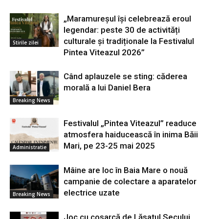
„Maramureșul își celebrează eroul
legendar: peste 30 de activități
culturale și tradiționale la Festivalul
Stirile zilei
Pintea Viteazul 2026”
Când aplauzele se sting: căderea
morală a lui Daniel Bera
Breaking News
Festivalul „Pintea Viteazul” readuce
atmosfera haiducească în inima Băii
Mari, pe 23-25 mai 2025
Administratie
Mâine are loc în Baia Mare o nouă
campanie de colectare a aparatelor
electrice uzate
Breaking News
Joc cu coșarcă de Lăsatul Secului,