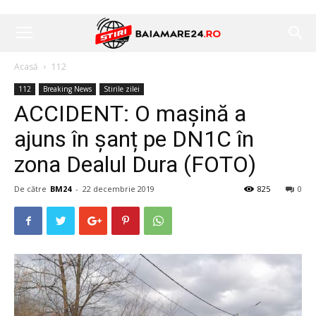
Acasă
112
112
Breaking News
Stirile zilei
ACCIDENT: O mașină a
ajuns în șanț pe DN1C în
zona Dealul Dura (FOTO)
De către
BM24
-
22 decembrie 2019
825
0