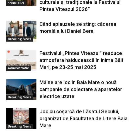
culturale și tradiționale la Festivalul
Stirile zilei
Pintea Viteazul 2026”
Când aplauzele se sting: căderea
morală a lui Daniel Bera
Breaking News
Festivalul „Pintea Viteazul” readuce
atmosfera haiducească în inima Băii
Mari, pe 23-25 mai 2025
Administratie
Mâine are loc în Baia Mare o nouă
campanie de colectare a aparatelor
electrice uzate
Breaking News
Joc cu coșarcă de Lăsatul Secului,
organizat de Facultatea de Litere Baia
Mare
Breaking News