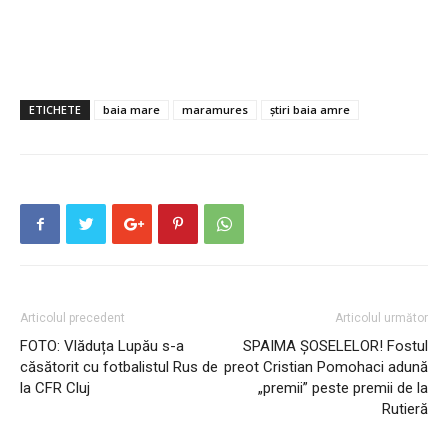
ETICHETE
baia mare
maramures
știri baia amre
Articolul precedent
Articolul următor
FOTO: Vlăduța Lupău s-a
SPAIMA ȘOSELELOR! Fostul
căsătorit cu fotbalistul Rus de
preot Cristian Pomohaci adună
la CFR Cluj
„premii” peste premii de la
Rutieră