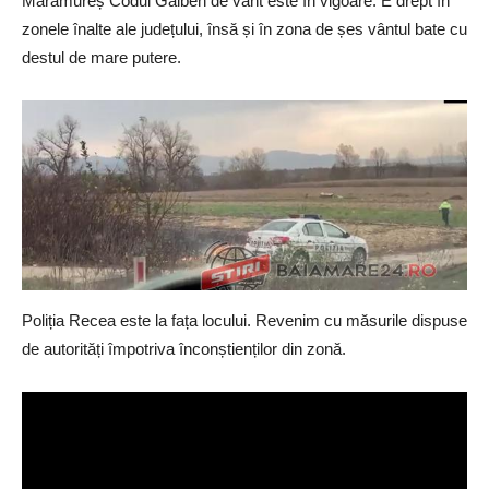
Maramureș Codul Galben de vânt este în vigoare. E drept în
zonele înalte ale județului, însă și în zona de șes vântul bate cu
destul de mare putere.
Poliția Recea este la fața locului. Revenim cu măsurile dispuse
de autorități împotriva înconștienților din zonă.