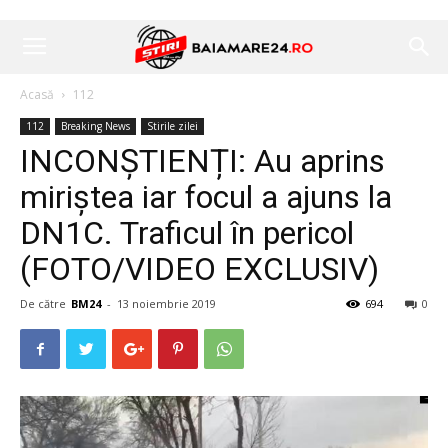
Acasă
112
112
Breaking News
Stirile zilei
INCONȘTIENȚI: Au aprins
miriștea iar focul a ajuns la
DN1C. Traficul în pericol
(FOTO/VIDEO EXCLUSIV)
De către
BM24
-
13 noiembrie 2019
694
0