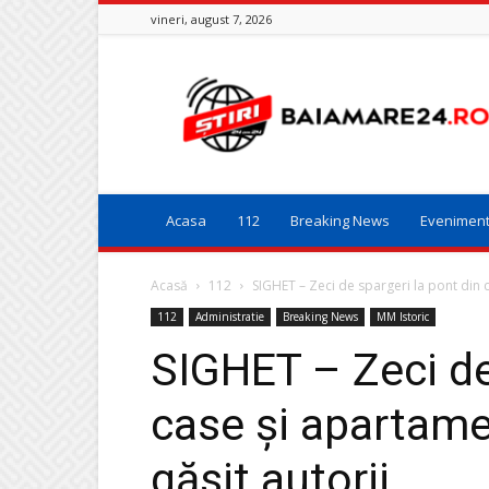
vineri, august 7, 2026
Baia
Mare
24
Acasa
112
Breaking News
Evenimen
Acasă
112
SIGHET – Zeci de spargeri la pont din c
112
Administratie
Breaking News
MM Istoric
SIGHET – Zeci de
case și apartamen
găsit autorii