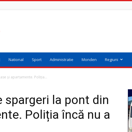
t
National
Sport
Administratie
Monden
Regiuni
ase și apartamente. Poliția...
 spargeri la pont din
te. Poliția încă nu a