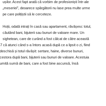
ușilor. Acest fapt arată că vorbim de profesioniști într-ale
„meseriei”, deoarece spărgătorii nu lase prea multe urme
pe care polițiștii să le cerceteze.
Hoții, odată intrați în casă sau apartament, răvășesc totul,
căutând bani, bijuterii sau bunuri de valoare mare. Un
sighetean, care de curând a fost călcat de către această
 că atunci când s-a întors acasă după ce a lipsit o zi, fiind
eschisă și totul răvășit: sertare, haine, diverse bunuri,
cestora după bani, bijuterii sau bunuri de valoare. Acestuia
 o anumită sumă de bani, care a fost bine ascunsă, însă