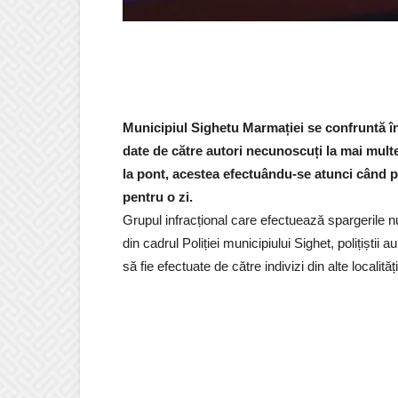
Municipiul Sighetu Marmației se confruntă în
date de către autori necunoscuți la mai mult
la pont, acestea efectuându-se atunci când pro
pentru o zi.
Grupul infracțional care efectuează spargerile nu
din cadrul Poliției municipiului Sighet, polițiștii
să fie efectuate de către indivizi din alte localit