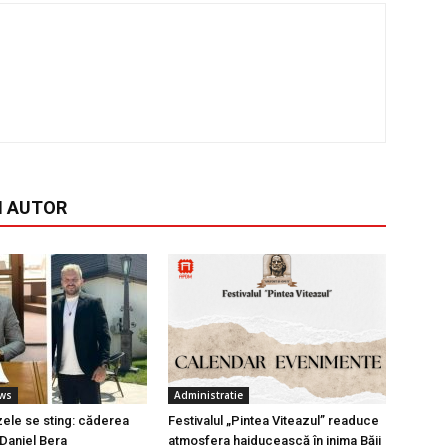
I AUTOR
ews
Administratie
ele se sting: căderea
Festivalul „Pintea Viteazul” readuce
 Daniel Bera
atmosfera haiducească în inima Băii