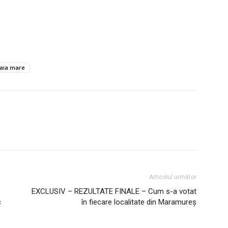
 baia mare
Articolul următor
EXCLUSIV – REZULTATE FINALE – Cum s-a votat
c
în fiecare localitate din Maramureș