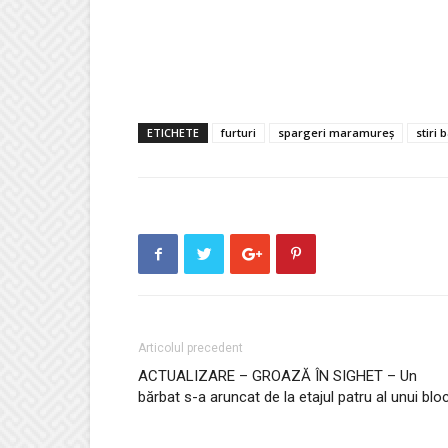
ETICHETE
furturi
spargeri maramureș
stiri
Articolul precedent
ACTUALIZARE – GROAZĂ ÎN SIGHET – Un
bărbat s-a aruncat de la etajul patru al unui blo