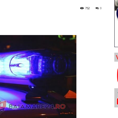
752
0