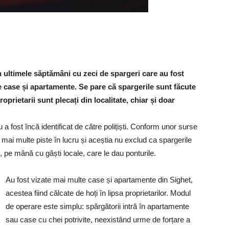
 ultimele săptămâni cu zeci de spargeri care au fost
e case și apartamente. Se pare că spargerile sunt făcute
prietarii sunt plecați din localitate, chiar și doar
 a fost încă identificat de către polițiști. Conform unor surse
 au mai multe piste în lucru și aceștia nu exclud ca spargerile
ăți, pe mână cu găști locale, care le dau ponturile.
Au fost vizate mai multe case și apartamente din Sighet,
acestea fiind călcate de hoți în lipsa proprietarilor. Modul
de operare este simplu: spărgătorii intră în apartamente
sau case cu chei potrivite, neexistând urme de forțare a