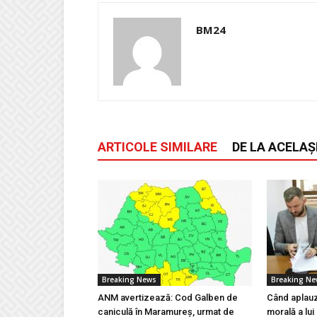
BM24
ARTICOLE SIMILARE
DE LA ACELAȘ
Breaking News
Breaking N
ANM avertizează: Cod Galben de
Când aplauz
caniculă în Maramureș, urmat de
morală a lui