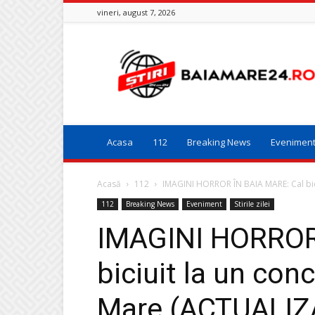
vineri, august 7, 2026
Baia
Mare
24
Acasa
112
Breaking News
Evenimen
Acasă
112
IMAGINI HORROR ÎN BAIA MARE: Cal biciu
112
Breaking News
Eveniment
Stirile zilei
IMAGINI HORROR
biciuit la un con
Mare (ACTUALIZ