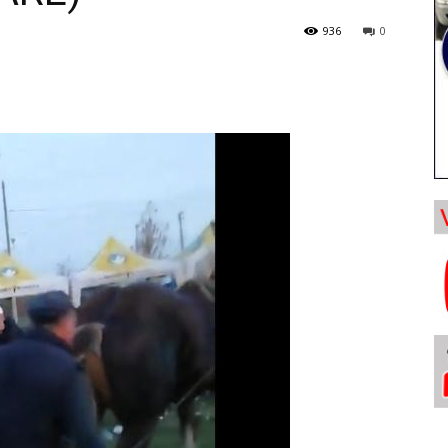
936
0