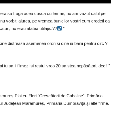
l era sa traga acea cușca cu lemne, nu am vazut calul pe
i nu vorbiti aiurea, pe vremea bunicilor vostri cum credeti ca
uri, nu erau atatea utilaje..??‍
”
ne distreaza asemenea orori si cine ia banii pentru circ ?
ai tu sa ii filmezi și restul vreo 20 sa stea nepăsători, deci! ”
ureș Plai cu Flori ”Crescătorii de Cabaline”, Primăria
liul Județean Maramureș, Primăria Dumbrăvița și alte firme.