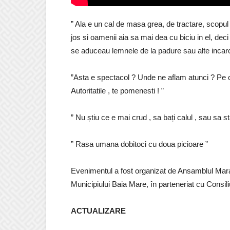
” Ala e un cal de masa grea, de tractare, scopu
jos si oamenii aia sa mai dea cu biciu in el, dec
se aduceau lemnele de la padure sau alte incarcat
”Asta e spectacol ? Unde ne aflam atunci ? Pe ci
Autoritatile , te pomenesti ! ”
” Nu știu ce e mai crud , sa bați calul , sau sa st
” Rasa umana dobitoci cu doua picioare ”
Evenimentul a fost organizat de Ansamblul Maram
Municipiului Baia Mare, în parteneriat cu Consi
ACTUALIZARE