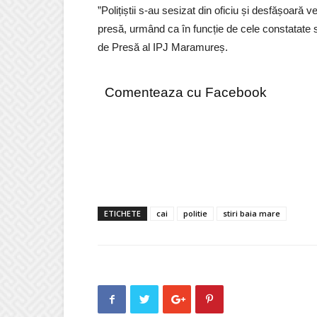
”Polițiștii s-au sesizat din oficiu și desfășoară v
presă, urmând ca în funcție de cele constatate 
de Presă al IPJ Maramureș.
Comenteaza cu Facebook
ETICHETE
cai
politie
stiri baia mare