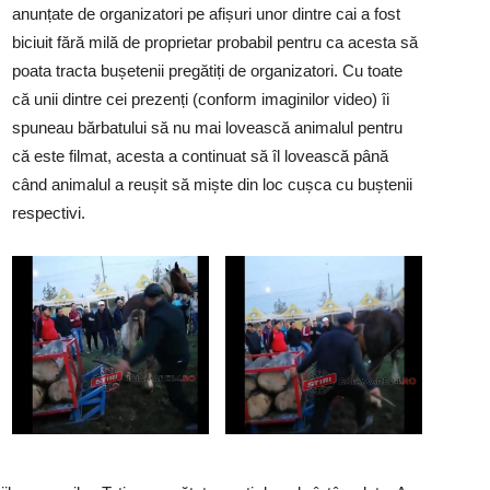
anunțate de organizatori pe afișuri unor dintre cai a fost
biciuit fără milă de proprietar probabil pentru ca acesta să
poata tracta bușetenii pregătiți de organizatori. Cu toate
că unii dintre cei prezenți (conform imaginilor video) îi
spuneau bărbatului să nu mai lovească animalul pentru
că este filmat, acesta a continuat să îl lovească până
când animalul a reușit să miște din loc cușca cu buștenii
respectivi.