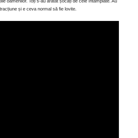
ile oamenilor. Toți s-au arătat șocați de cele întâmplate. Au
racțiune și e ceva normal să fie lovite.