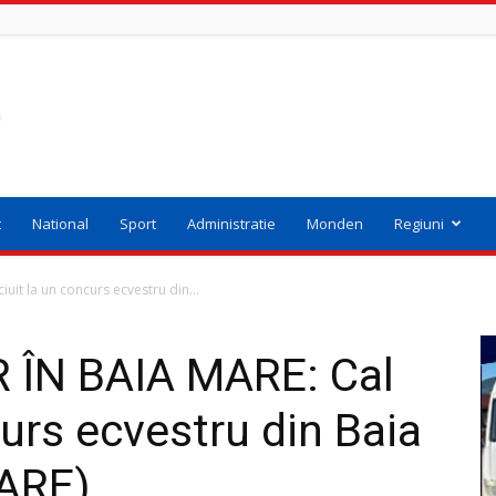
t
National
Sport
Administratie
Monden
Regiuni
it la un concurs ecvestru din...
 ÎN BAIA MARE: Cal
curs ecvestru din Baia
ARE)