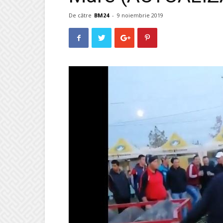
De către
BM24
-
9 noiembrie 2019