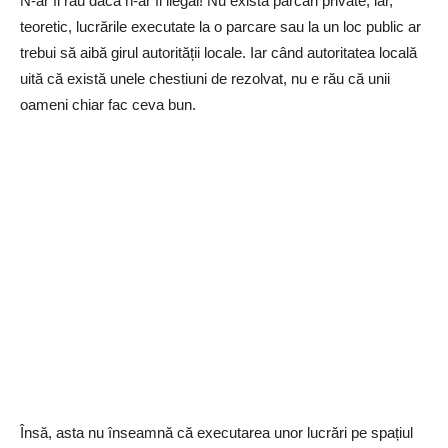
N-ar fi rău dacă n-ar fi ilegal! Nu există parcări private, iar,
teoretic, lucrările executate la o parcare sau la un loc public ar
trebui să aibă girul autorității locale. Iar când autoritatea locală
uită că există unele chestiuni de rezolvat, nu e rău că unii
oameni chiar fac ceva bun.
Însă, asta nu înseamnă că executarea unor lucrări pe spațiul