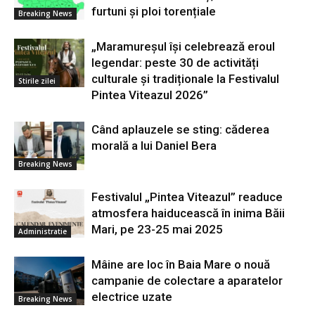
furtuni și ploi torențiale
Breaking News
„Maramureșul își celebrează eroul
legendar: peste 30 de activități
culturale și tradiționale la Festivalul
Stirile zilei
Pintea Viteazul 2026”
Când aplauzele se sting: căderea
morală a lui Daniel Bera
Breaking News
Festivalul „Pintea Viteazul” readuce
atmosfera haiducească în inima Băii
Mari, pe 23-25 mai 2025
Administratie
Mâine are loc în Baia Mare o nouă
campanie de colectare a aparatelor
electrice uzate
Breaking News