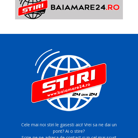
Cele mai noi stiri le gasesti aici! Vrei sa ne dai un
pont? Ai o stire?
Scrie-ne pe adresa de contact si in cel mai scurt