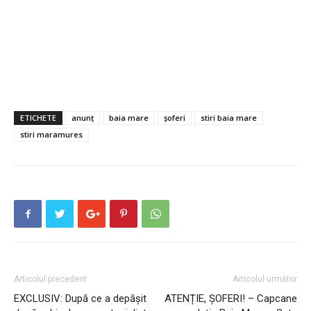
ETICHETE
anunț
baia mare
șoferi
stiri baia mare
stiri maramures
Articolul precedent
Articolul următor
EXCLUSIV: După ce a depășit
ATENȚIE, ȘOFERI! – Capcane