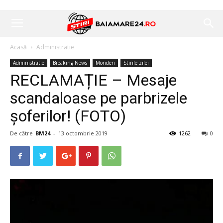
Acasă
Administratie
Administratie
Breaking News
Monden
Stirile zilei
RECLAMAȚIE – Mesaje
scandaloase pe parbrizele
șoferilor! (FOTO)
De către
BM24
-
13 octombrie 2019
1262
0