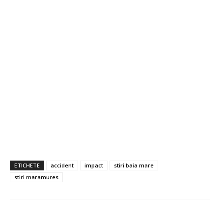
ETICHETE
accident
impact
stiri baia mare
stiri maramures