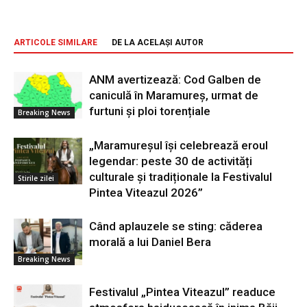
ARTICOLE SIMILARE
DE LA ACELAȘI AUTOR
ANM avertizează: Cod Galben de
caniculă în Maramureș, urmat de
furtuni și ploi torențiale
Breaking News
„Maramureșul își celebrează eroul
legendar: peste 30 de activități
culturale și tradiționale la Festivalul
Stirile zilei
Pintea Viteazul 2026”
Când aplauzele se sting: căderea
morală a lui Daniel Bera
Breaking News
Festivalul „Pintea Viteazul” readuce