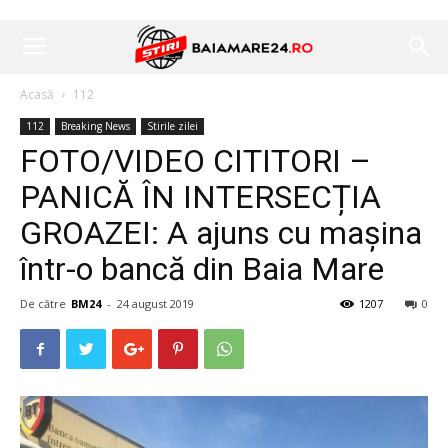
Acasă
112
112
Breaking News
Stirile zilei
FOTO/VIDEO CITITORI –
PANICĂ ÎN INTERSECȚIA
GROAZEI: A ajuns cu mașina
într-o bancă din Baia Mare
De către
BM24
-
24 august 2019
1207
0