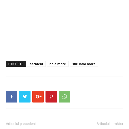
ETICHETE
accident
baia mare
stiri baia mare
Articolul precedent
Articolul următor