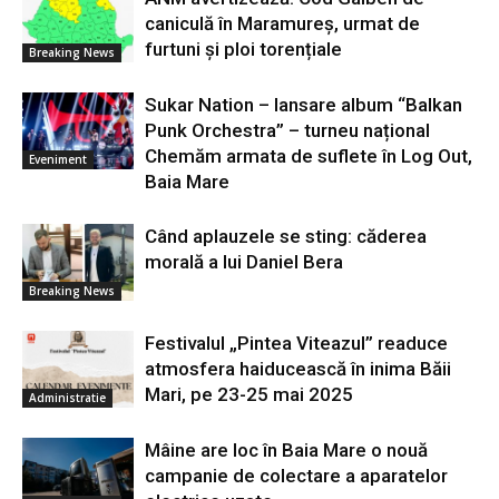
caniculă în Maramureș, urmat de
furtuni și ploi torențiale
Breaking News
Sukar Nation – lansare album “Balkan
Punk Orchestra” – turneu național
Chemăm armata de suflete în Log Out,
Eveniment
Baia Mare
Când aplauzele se sting: căderea
morală a lui Daniel Bera
Breaking News
Festivalul „Pintea Viteazul” readuce
atmosfera haiducească în inima Băii
Mari, pe 23-25 mai 2025
Administratie
Mâine are loc în Baia Mare o nouă
campanie de colectare a aparatelor