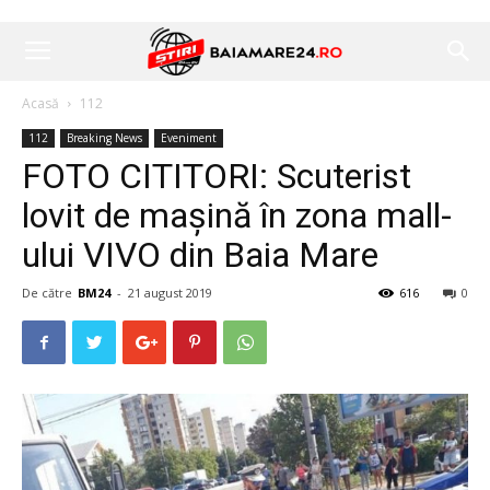
Acasă
112
112
Breaking News
Eveniment
FOTO CITITORI: Scuterist
lovit de mașină în zona mall-
ului VIVO din Baia Mare
De către
BM24
-
21 august 2019
616
0