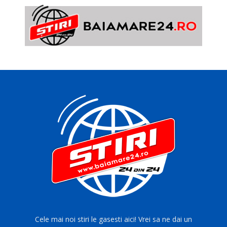
Cele mai noi stiri le gasesti aici! Vrei sa ne dai un