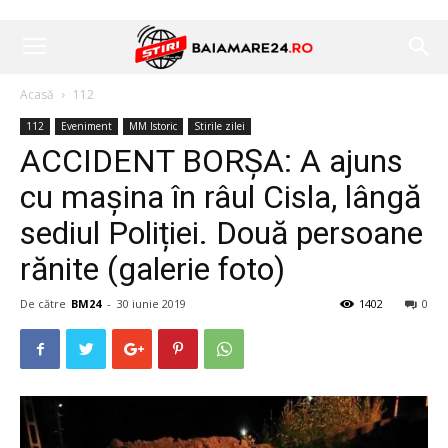
Acasă
112
112
Eveniment
MM Istoric
Stirile zilei
ACCIDENT BORȘA: A ajuns
cu mașina în râul Cisla, lângă
sediul Poliției. Două persoane
rănite (galerie foto)
De către
BM24
-
30 iunie 2019
1402
0