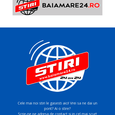
Cele mai noi stiri le gasesti aici! Vrei sa ne dai un
pont? Ai o stire?
Scrie-ne pe adresa de contact si in cel mai scurt