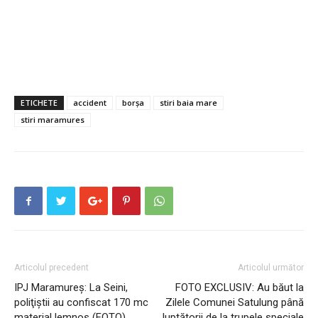
ETICHETE
accident
borșa
stiri baia mare
stiri maramures
Articolul precedent
Articolul următor
IPJ Maramureș: La Seini,
FOTO EXCLUSIV: Au băut la
poliţiştii au confiscat 170 mc
Zilele Comunei Satulung până
material lemnos (FOTO)
luptătorii de la trupele speciale