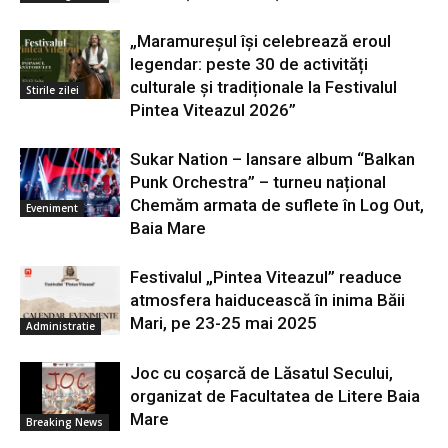
„Maramureșul își celebrează eroul
legendar: peste 30 de activități
culturale și tradiționale la Festivalul
Stirile zilei
Pintea Viteazul 2026”
Sukar Nation – lansare album “Balkan
Punk Orchestra” – turneu național
Chemăm armata de suflete în Log Out,
Eveniment
Baia Mare
Festivalul „Pintea Viteazul” readuce
atmosfera haiducească în inima Băii
Mari, pe 23-25 mai 2025
Administratie
Joc cu coșarcă de Lăsatul Secului,
organizat de Facultatea de Litere Baia
Mare
Breaking News