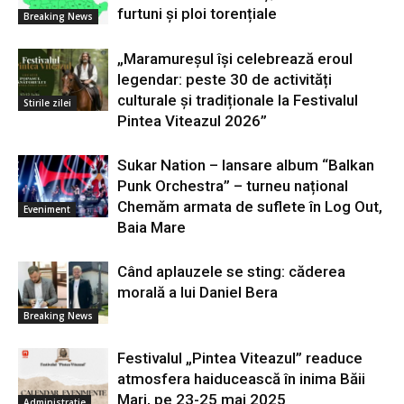
furtuni și ploi torențiale
Breaking News
„Maramureșul își celebrează eroul
legendar: peste 30 de activități
culturale și tradiționale la Festivalul
Stirile zilei
Pintea Viteazul 2026”
Sukar Nation – lansare album “Balkan
Punk Orchestra” – turneu național
Chemăm armata de suflete în Log Out,
Eveniment
Baia Mare
Când aplauzele se sting: căderea
morală a lui Daniel Bera
Breaking News
Festivalul „Pintea Viteazul” readuce
atmosfera haiducească în inima Băii
Mari, pe 23-25 mai 2025
Administratie