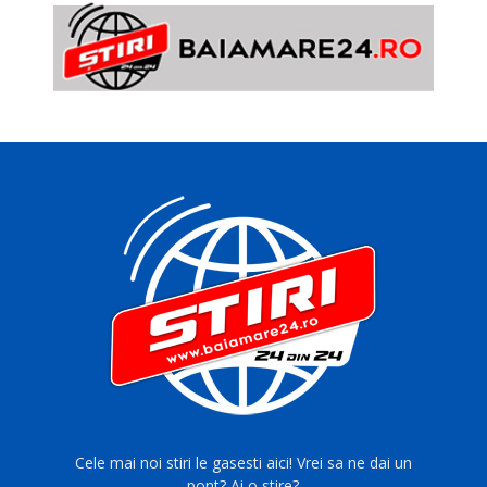
Cele mai noi stiri le gasesti aici! Vrei sa ne dai un
pont? Ai o stire?