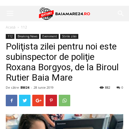
Acasă
112
112
Breaking News
Eveniment
Stirile zilei
Poliţista zilei pentru noi este
subinspector de poliţie
Roxana Borgyos, de la Biroul
Rutier Baia Mare
De către
BM24
-
28 iunie 2019
882
0