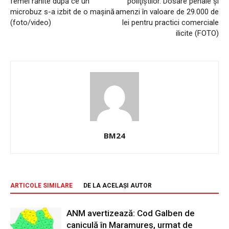
femei rănite după ce un
poliţiştilor. Dosare penale şi
microbuz s-a izbit de o mașină
amenzi în valoare de 29.000 de
(foto/video)
lei pentru practici comerciale
ilicite (FOTO)
BM24
ARTICOLE SIMILARE
DE LA ACELAȘI AUTOR
ANM avertizează: Cod Galben de
caniculă în Maramureș, urmat de