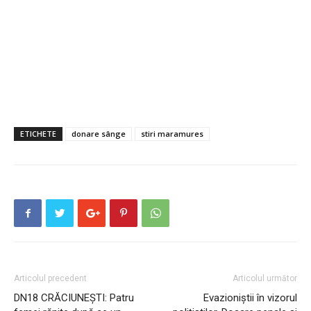
ETICHETE
donare sânge
stiri maramures
Articolul precedent
Articolul următor
DN18 CRĂCIUNEȘTI: Patru
Evazioniştii în vizorul