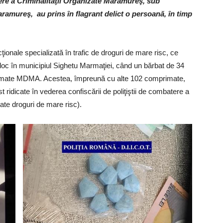
atere a Criminalităţii Organizate Maramureş, sub
aramureş, au prins în flagrant delict o persoană, în timp
ţionale specializată în trafic de droguri de mare risc, ce
 loc în municipiul Sighetu Marmaţiei, când un bărbat de 34
rimate MDMA. Acestea, împreună cu alte 102 comprimate,
t ridicate în vederea confiscării de poliţiştii de combatere a
mate droguri de mare risc).