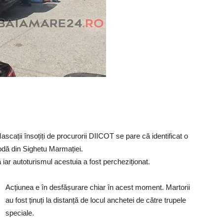
cații însoțiți de procurorii DIICOT se pare că identificat o
Vodă din Sighetu Marmației.
iar autoturismul acestuia a fost percheziționat.
Acțiunea e în desfășurare chiar în acest moment. Martorii
au fost ținuți la distanță de locul anchetei de către trupele
speciale.