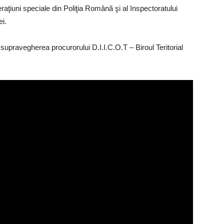
eraţiuni speciale din Poliţia Română şi al Inspectoratului
ei.
ub supravegherea procurorului D.I.I.C.O.T – Biroul Teritorial