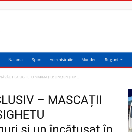
t
National
Sport
Administratie
Monden
Regiuni
ĂVĂLIT LA SIGHETU MARMAȚIEI: Droguri și un...
LUSIV – MASCAȚII
SIGHETU
ri și un încătușat în