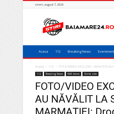
vineri, august 7, 2026
Baia
Mare
24
Acasa
112
Breaking News
Evenimen
Acasă
112
FOTO/VIDEO EXCLUSIV – MASCAȚII AU N
112
Breaking News
MM Istoric
Stirile zilei
FOTO/VIDEO EXC
AU NĂVĂLIT LA 
MARMAȚIEI: Drogu