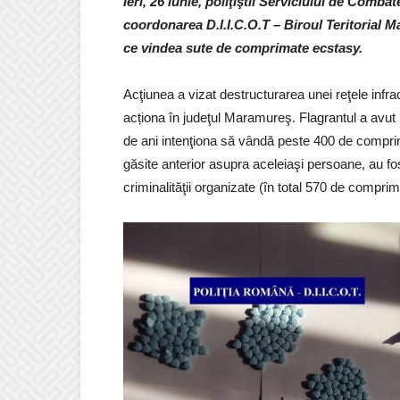
Ieri, 26 iunie, poliţiştii Serviciului de Comb
coordonarea D.I.I.C.O.T – Biroul Teritorial M
ce vindea sute de comprimate ecstasy.
Acţiunea a vizat destructurarea unei reţele infrac
acționa în judeţul Maramureş. Flagrantul a avut
de ani intenţiona să vândă peste 400 de comp
găsite anterior asupra aceleiaşi persoane, au fos
criminalităţii organizate (în total 570 de compri