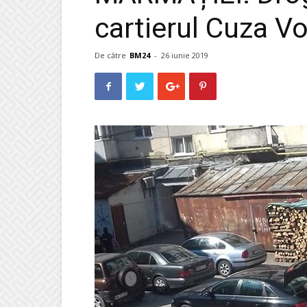
cartierul Cuza V
De către
BM24
-
26 iunie 2019