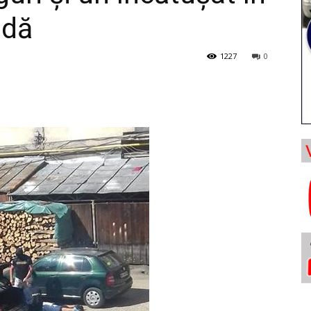
odă
1227
0