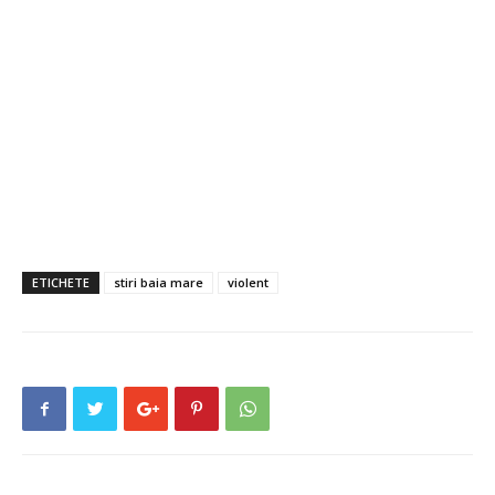
ETICHETE
stiri baia mare
violent