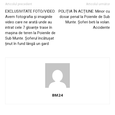
Articolul precedent
Articolul următor
EXCLUSIVITATE FOTO/VIDEO:
POLIȚIA ÎN ACȚIUNE: Minor cu
Avem fotografia și imaginile
dosar penal la Poienile de Sub
video care ne arată unde au
Munte. Șoferi beti la volan.
intrat cele 7 gloanțe trase în
Accidente
mașina de teren la Poienile de
Sub Munte. Șoferul încătușat
ținut în fund lângă un gard
BM24