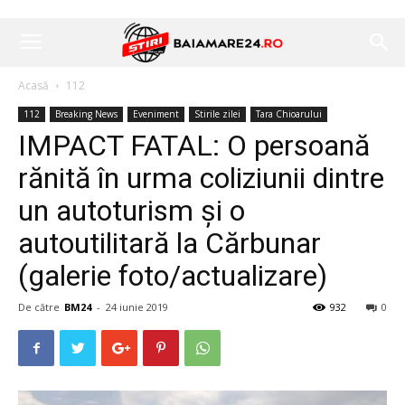
Acasă
112
112
Breaking News
Eveniment
Stirile zilei
Tara Chioarului
IMPACT FATAL: O persoană
rănită în urma coliziunii dintre
un autoturism și o
autoutilitară la Cărbunar
(galerie foto/actualizare)
De către
BM24
-
24 iunie 2019
932
0