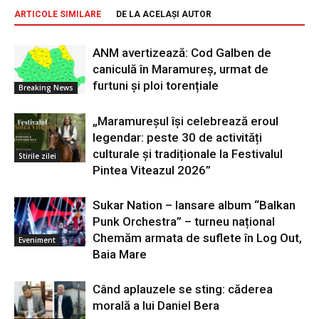
ARTICOLE SIMILARE
DE LA ACELAȘI AUTOR
ANM avertizează: Cod Galben de
caniculă în Maramureș, urmat de
furtuni și ploi torențiale
Breaking News
„Maramureșul își celebrează eroul
legendar: peste 30 de activități
culturale și tradiționale la Festivalul
Stirile zilei
Pintea Viteazul 2026”
Sukar Nation – lansare album “Balkan
Punk Orchestra” – turneu național
Chemăm armata de suflete în Log Out,
Eveniment
Baia Mare
Când aplauzele se sting: căderea
morală a lui Daniel Bera