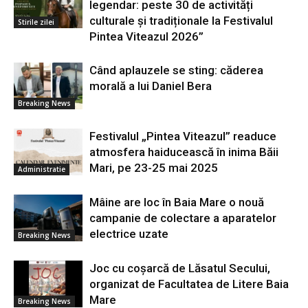
legendar: peste 30 de activități
culturale și tradiționale la Festivalul
Stirile zilei
Pintea Viteazul 2026”
Când aplauzele se sting: căderea
morală a lui Daniel Bera
Breaking News
Festivalul „Pintea Viteazul” readuce
atmosfera haiducească în inima Băii
Mari, pe 23-25 mai 2025
Administratie
Mâine are loc în Baia Mare o nouă
campanie de colectare a aparatelor
electrice uzate
Breaking News
Joc cu coșarcă de Lăsatul Secului,
organizat de Facultatea de Litere Baia
Mare
Breaking News