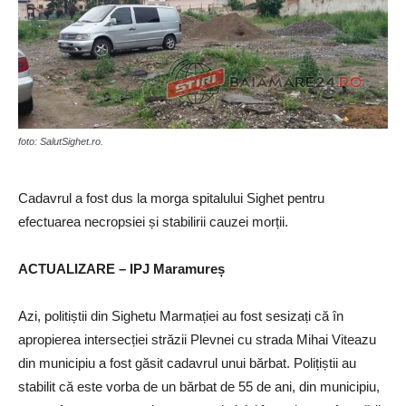
foto: SalutSighet.ro.
Cadavrul a fost dus la morga spitalului Sighet pentru
efectuarea necropsiei și stabilirii cauzei morții.
ACTUALIZARE – IPJ Maramureș
Azi, politiștii din Sighetu Marmației au fost sesizați că în
apropierea intersecției străzii Plevnei cu strada Mihai Viteazu
din municipiu a fost găsit cadavrul unui bărbat. Polițiștii au
stabilit că este vorba de un bărbat de 55 de ani, din municipiu,