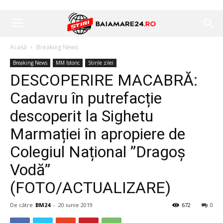
Acasă
Breaking News
Breaking News
MM Istoric
Stirile zilei
DESCOPERIRE MACABRĂ:
Cadavru în putrefacție
descoperit la Sighetu
Marmației în apropiere de
Colegiul Național ”Dragoș
Vodă”
(FOTO/ACTUALIZARE)
De către
BM24
-
20 iunie 2019
672
0