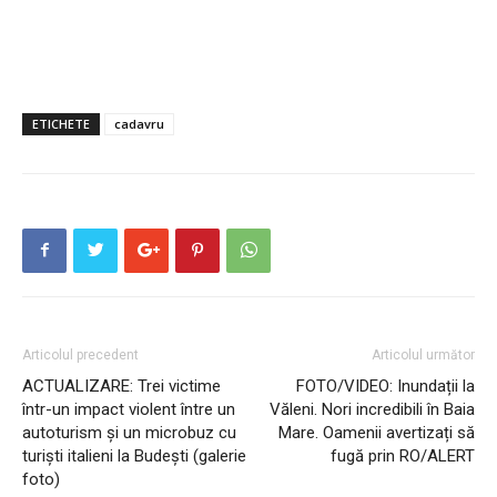
ETICHETE
cadavru
Articolul precedent
Articolul următor
ACTUALIZARE: Trei victime
FOTO/VIDEO: Inundații la
într-un impact violent între un
Văleni. Nori incredibili în Baia
autoturism și un microbuz cu
Mare. Oamenii avertizați să
turiști italieni la Budești (galerie
fugă prin RO/ALERT
foto)