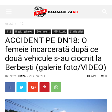
Acasă
112
112
Breaking News
Eveniment
MM Istoric
Stirile zilei
ACCIDENT PE DN18: O
femeie încarcerată după ce
două vehicule s-au ciocnit la
Berbești (galerie foto/VIDEO)
De către
BM24
-
20 iunie 2019
649
0