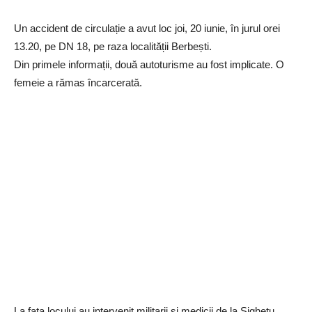
Un accident de circulație a avut loc joi, 20 iunie, în jurul orei
13.20, pe DN 18, pe raza localității Berbești.
Din primele informații, două autoturisme au fost implicate. O
femeie a rămas încarcerată.
La fața locului au intervenit militarii și medicii de la Sighetu