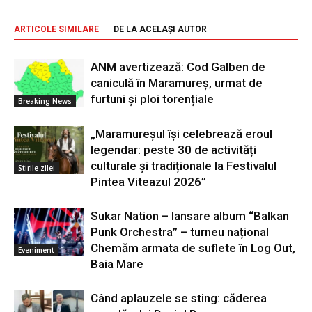
ARTICOLE SIMILARE
DE LA ACELAȘI AUTOR
ANM avertizează: Cod Galben de
caniculă în Maramureș, urmat de
furtuni și ploi torențiale
Breaking News
„Maramureșul își celebrează eroul
legendar: peste 30 de activități
culturale și tradiționale la Festivalul
Stirile zilei
Pintea Viteazul 2026”
Sukar Nation – lansare album “Balkan
Punk Orchestra” – turneu național
Chemăm armata de suflete în Log Out,
Eveniment
Baia Mare
Când aplauzele se sting: căderea