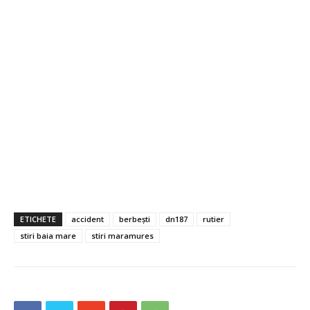
ETICHETE
accident
berbești
dn187
rutier
stiri baia mare
stiri maramures