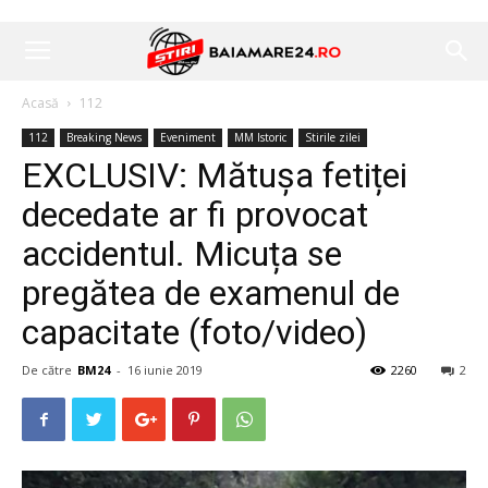
Acasă
112
112
Breaking News
Eveniment
MM Istoric
Stirile zilei
EXCLUSIV: Mătușa fetiței
decedate ar fi provocat
accidentul. Micuța se
pregătea de examenul de
capacitate (foto/video)
De către
BM24
-
16 iunie 2019
2260
2