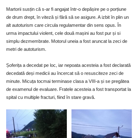
Martorii susțin că s-ar fi angajat într-o depășire pe o porțiune
de drum drept, în viteză și fără să se asigure. A izbit în plin un
alt autoturism care circula regulamentar din sens opus. În
urma impactului violent, cele două mașini au fost pur și si
simplu dezmembrate. Motorul uneia a fost aruncat la zeci de
metri de autoturism.
Șoferița a decedat pe loc, iar nepoata acesteia a fost declarată
decedată deși medicii au încercat să o resusciteze zeci de
minute. Micuța tocmai terminase clasa a VIII-a și se pregătea
de examenul de evaluare. Fratele acesteia a fost transportat la
spital cu multiple fracturi, fiind în stare gravă.