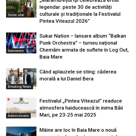
„Maramureșul își celebrează eroul
legendar: peste 30 de activități
culturale și tradiționale la Festivalul
Stirile zilei
Pintea Viteazul 2026”
Sukar Nation – lansare album “Balkan
Punk Orchestra” – turneu național
Chemăm armata de suflete în Log Out,
Eveniment
Baia Mare
Când aplauzele se sting: căderea
morală a lui Daniel Bera
Breaking News
Festivalul „Pintea Viteazul” readuce
atmosfera haiducească în inima Băii
Mari, pe 23-25 mai 2025
Administratie
Mâine are loc în Baia Mare o nouă