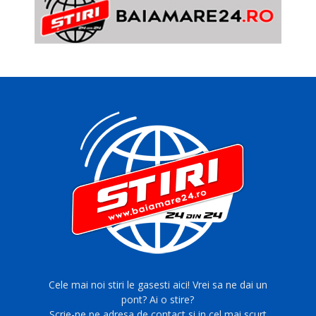
Cele mai noi stiri le gasesti aici! Vrei sa ne dai un
pont? Ai o stire?
Scrie-ne pe adresa de contact si in cel mai scurt