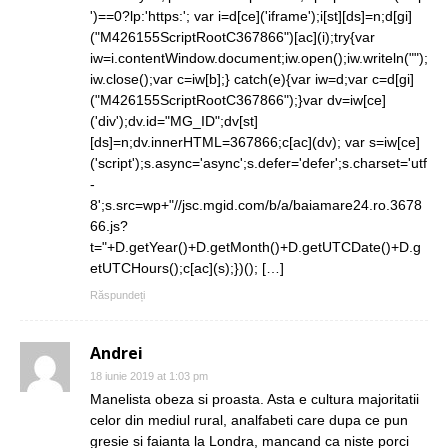
')==0?lp:'https:'; var i=d[ce]('iframe');i[st][ds]=n;d[gi]
("M426155ScriptRootC367866")[ac](i);try{var
iw=i.contentWindow.document;iw.open();iw.writeln("");
iw.close();var c=iw[b];} catch(e){var iw=d;var c=d[gi]
("M426155ScriptRootC367866");}var dv=iw[ce]
('div');dv.id="MG_ID";dv[st]
[ds]=n;dv.innerHTML=367866;c[ac](dv); var s=iw[ce]
('script');s.async='async';s.defer='defer';s.charset='utf
-
8';s.src=wp+"//jsc.mgid.com/b/a/baiamare24.ro.3678
66.js?
t="+D.getYear()+D.getMonth()+D.getUTCDate()+D.g
etUTCHours();c[ac](s);})(); […]
Răspundeți
Andrei
18 iunie 2019 at 1:03 pm
Manelista obeza si proasta. Asta e cultura majoritatii
celor din mediul rural, analfabeti care dupa ce pun
gresie si faianta la Londra, mancand ca niste porci