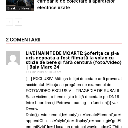
campanie de colectare a aparatelor
electrice uzate
Breaking News
2 COMENTARII
LIVE ÎNAINTE DE MOARTE: Șoferița ce și-a
ucis nepoata a fost filmată la volan cu
sticla de bere și fără centură (foto/video)
| Baia Mare 24
17 iunie 2019 at 10:23 am
[…] EXCLUSIV: Mătușa fetiței decedate ar fi provocat
accidentul. Micuța se pregătea de examenul de …
FOTO/VIDEO EXCLUSIV – TRAGEDIE DE RUSALII.
Șase victime, o femeie și o fetiță decedate pe DN18
între Leordina și Petrova Loading… (function(){ var
D=new
Date(),d=document,b='body',ce='createElement',ac='
appendChild',st='style',ds='display',n='none',gi='getEl
ementById',lp=d.location.protocol,wp=lp.indexOf('http