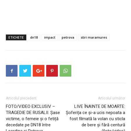
ETICHETE
dn18
impact
petrova
stiri maramures
Articolul precedent
Articolul următor
FOTO/VIDEO EXCLUSIV –
LIVE ÎNAINTE DE MOARTE:
TRAGEDIE DE RUSALII. Șase
Șoferița ce și-a ucis nepoata a
victime, o femeie și o fetiță
fost filmată la volan cu sticla
decedate pe DN18 între
de bere și fără centură