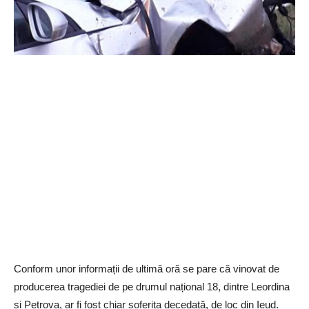
Conform unor informații de ultimă oră se pare că vinovat de
producerea tragediei de pe drumul național 18, dintre Leordina
și Petrova, ar fi fost chiar șoferița decedată, de loc din Ieud.