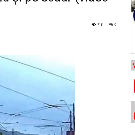
718
0