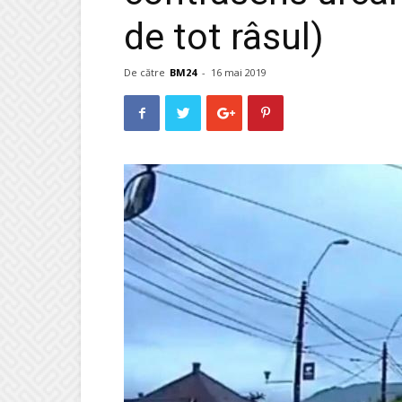
de tot râsul)
De către
BM24
-
16 mai 2019