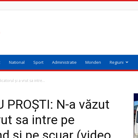
t
National
Sport
Administratie
Monden
Regiuni
torul și a vrut sa intre...
 PROȘTI: N-a văzut
rut sa intre pe
d și pe scuar (video