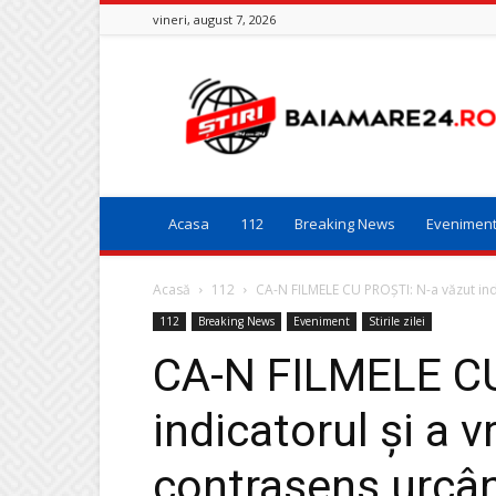
vineri, august 7, 2026
Baia
Mare
24
Acasa
112
Breaking News
Evenimen
Acasă
112
CA-N FILMELE CU PROȘTI: N-a văzut indica
112
Breaking News
Eveniment
Stirile zilei
CA-N FILMELE CU
indicatorul și a v
contrasens urcân