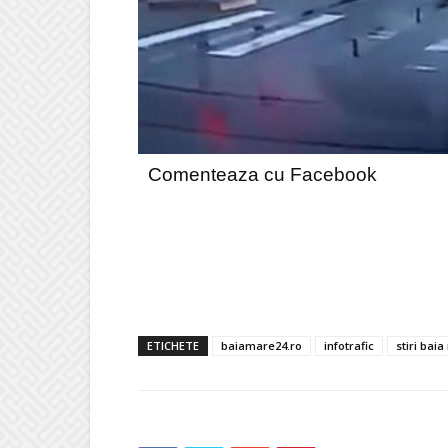
Comenteaza cu Facebook
ETICHETE
baiamare24.ro
infotrafic
stiri bai