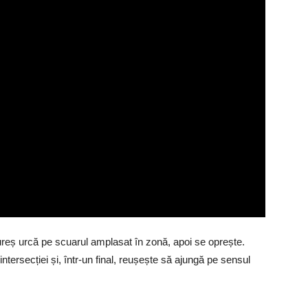
reș urcă pe scuarul amplasat în zonă, apoi se oprește.
tersecției și, într-un final, reușește să ajungă pe sensul