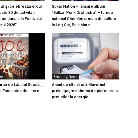
l își celebrează eroul
Sukar Nation – lansare album
ste 30 de activități
“Balkan Punk Orchestra” – turneu
tradiționale la Festivalul
național Chemăm armata de suflete
azul 2026”
în Log Out, Baia Mare
ews
Breaking News
rcă de Lăsatul Secului,
Anunț de ultimă oră. Guvernul
e Facultatea de Litere
prelungește schema de plafonare a
prețurilor la energie