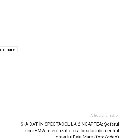
baia mare
Articolul următor
S-A DAT ÎN SPECTACOL LA 2 NOAPTEA: Șoferul
unui BMW a terorizat o oră locatarii din centrul
orașului Baia Mare (foto/video)