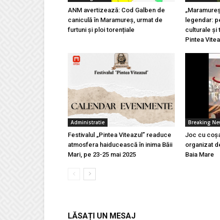
ANM avertizează: Cod Galben de
„Maramureșu
caniculă în Maramureș, urmat de
legendar: pe
furtuni și ploi torențiale
culturale și 
Pintea Vite
Administratie
Breaking N
Festivalul „Pintea Viteazul” readuce
Joc cu coșa
atmosfera haiducească în inima Băii
organizat d
Mari, pe 23-25 mai 2025
Baia Mare
LĂSAȚI UN MESAJ