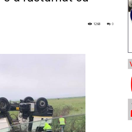
1268
0