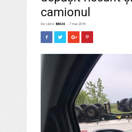
camionul
De către
BM24
-
7 mai 2019