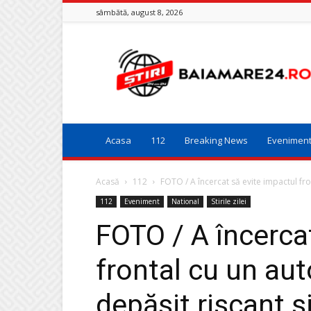
sâmbătă, august 8, 2026
Baia
Mare
24
Acasa
112
Breaking News
Evenimen
Acasă
112
FOTO / A încercat să evite impactul fro
112
Eveniment
National
Stirile zilei
FOTO / A încerca
frontal cu un aut
depășit riscant ș