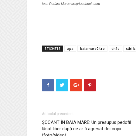
foto: Radare Maramureș/facebook.com
ETICHETE
apa
baiamare24.ro
dn1c
stiri 
Articolul precedent
ȘOCANT ÎN BAIA MARE: Un presupus pedofil
lăsat liber după ce ar fi agresat doi copii
(foto/video)