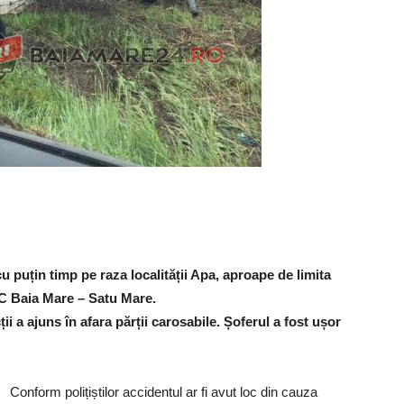
u puțin timp pe raza localității Apa, aproape de limita
C Baia Mare – Satu Mare.
i a ajuns în afara părții carosabile. Șoferul a fost ușor
Conform polițiștilor accidentul ar fi avut loc din cauza