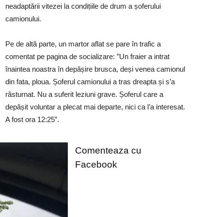
neadaptării vitezei la condițiile de drum a șoferului
camionului.
Pe de altă parte, un martor aflat se pare în trafic a
comentat pe pagina de socializare: ”Un fraier a intrat
înaintea noastra în depășire brusca, deși venea camionul
din fata, ploua. Șoferul camionului a tras dreapta și s’a
răsturnat. Nu a suferit leziuni grave. Șoferul care a
depășit voluntar a plecat mai departe, nici ca l’a interesat.
A fost ora 12:25”.
Comenteaza cu
Facebook