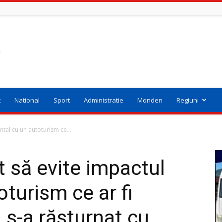
t
National
Sport
Administratie
Monden
Regiuni
ntal cu un autoturism ce...
t să evite impactul
oturism ce ar fi
i s-a răsturnat cu