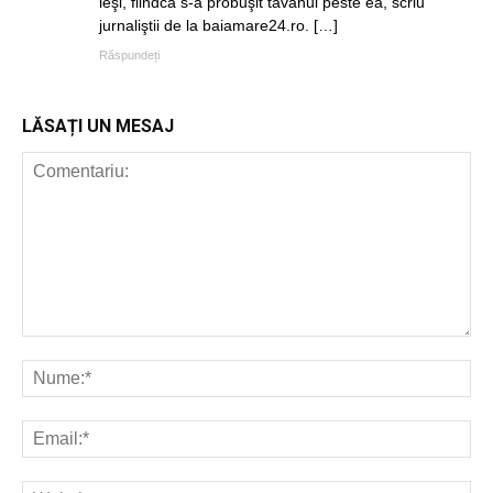
ieşi, fiindcă s-a probuşit tavanul peste ea, scriu
jurnaliştii de la baiamare24.ro. […]
Răspundeți
LĂSAȚI UN MESAJ