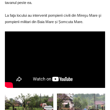
tavanul peste ea.
La faţa locului au intervenit pompierii civili din Mireşu Mare şi
pompierii militari din Baia Mare și Șomcuta Mare.