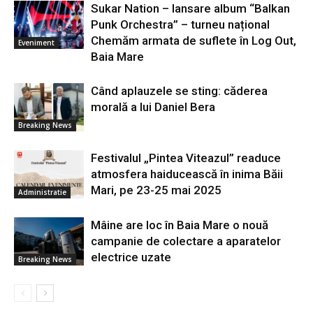
Sukar Nation – lansare album “Balkan
Punk Orchestra” – turneu național
Chemăm armata de suflete în Log Out,
Eveniment
Baia Mare
Când aplauzele se sting: căderea
morală a lui Daniel Bera
Breaking News
Festivalul „Pintea Viteazul” readuce
atmosfera haiducească în inima Băii
Mari, pe 23-25 mai 2025
Administratie
Mâine are loc în Baia Mare o nouă
campanie de colectare a aparatelor
electrice uzate
Breaking News