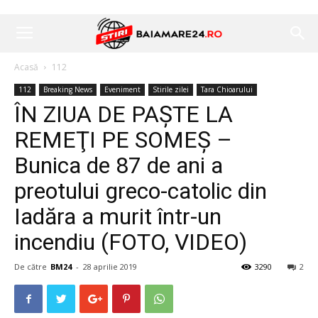
Acasă
112
112
Breaking News
Eveniment
Stirile zilei
Tara Chioarului
ÎN ZIUA DE PAȘTE LA
REMEŢI PE SOMEŞ –
Bunica de 87 de ani a
preotului greco-catolic din
Iadăra a murit într-un
incendiu (FOTO, VIDEO)
De către
BM24
-
28 aprilie 2019
3290
2