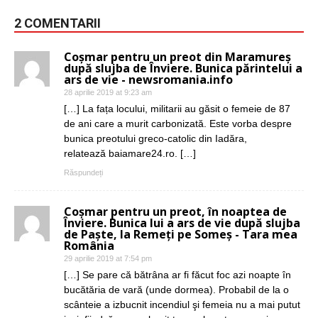
2 COMENTARII
Coșmar pentru un preot din Maramureș
după slujba de Înviere. Bunica părintelui a
ars de vie - newsromania.info
28 aprilie 2019 at 9:23 am
[…] La fața locului, militarii au găsit o femeie de 87
de ani care a murit carbonizată. Este vorba despre
bunica preotului greco-catolic din Iadăra,
relatează baiamare24.ro. […]
Răspundeți
Coşmar pentru un preot, în noaptea de
Înviere. Bunica lui a ars de vie după slujba
de Paşte, la Remeţi pe Someș - Tara mea
România
29 aprilie 2019 at 7:54 pm
[…] Se pare că bătrâna ar fi făcut foc azi noapte în
bucătăria de vară (unde dormea). Probabil de la o
scânteie a izbucnit incendiul şi femeia nu a mai putut