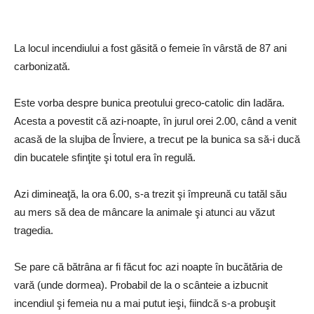
La locul incendiului a fost găsită o femeie în vârstă de 87 ani
carbonizată.
Este vorba despre bunica preotului greco-catolic din Iadăra.
Acesta a povestit că azi-noapte, în jurul orei 2.00, când a venit
acasă de la slujba de Înviere, a trecut pe la bunica sa să-i ducă
din bucatele sfinţite şi totul era în regulă.
Azi dimineaţă, la ora 6.00, s-a trezit şi împreună cu tatăl său
au mers să dea de mâncare la animale şi atunci au văzut
tragedia.
Se pare că bătrâna ar fi făcut foc azi noapte în bucătăria de
vară (unde dormea). Probabil de la o scânteie a izbucnit
incendiul şi femeia nu a mai putut ieşi, fiindcă s-a probuşit