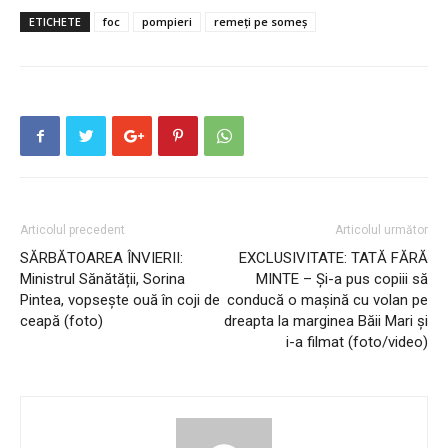
ETICHETE
foc
pompieri
remeți pe someș
Articolul precedent
Articolul următor
SĂRBĂTOAREA ÎNVIERII:
EXCLUSIVITATE: TATĂ FĂRĂ
Ministrul Sănătății, Sorina
MINTE – Și-a pus copiii să
Pintea, vopsește ouă în coji de
conducă o mașină cu volan pe
ceapă (foto)
dreapta la marginea Băii Mari și
i-a filmat (foto/video)