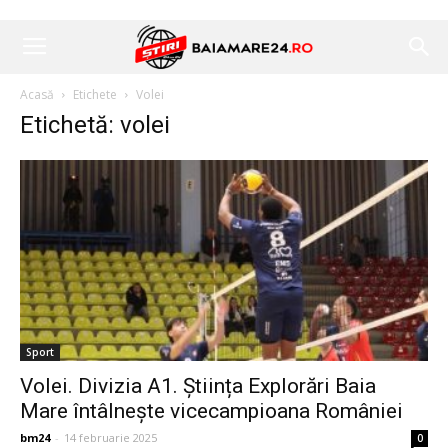
Acasă
Etichete
Volei
Etichetă: volei
Sport
Volei. Divizia A1. Știința Explorări Baia
Mare întâlnește vicecampioana României
bm24
-
14 februarie 2025
0