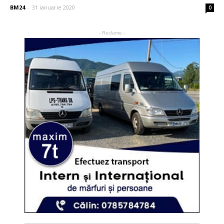
BM24
-
31 ianuarie 2020
0
- Reclame -