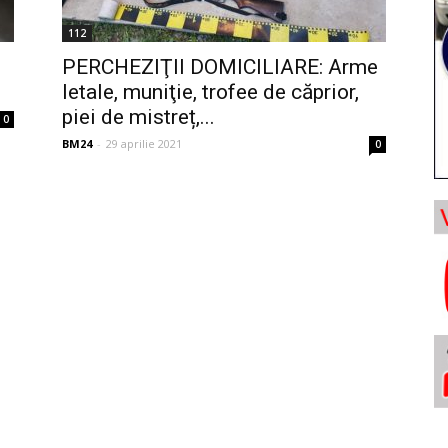
112
PERCHEZIŢII DOMICILIARE: Arme
letale, muniţie, trofee de căprior,
piei de mistreț,...
0
BM24
-
29 aprilie 2021
0