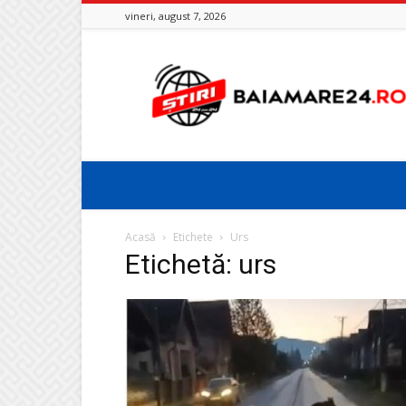
vineri, august 7, 2026
Baia
Mare
24
Acasă
Etichete
Urs
Etichetă: urs