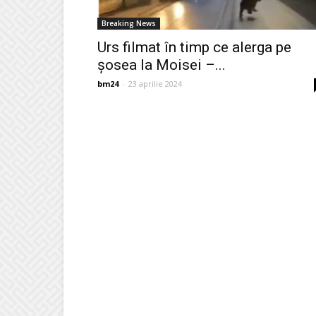
Breaking News
Urs filmat în timp ce alerga pe
şosea la Moisei –...
bm24
-
23 aprilie 2024