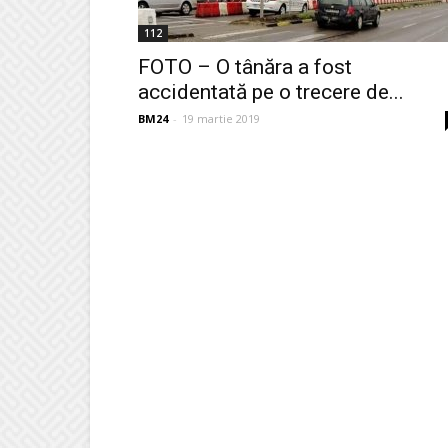
112
FOTO – O tânăra a fost
accidentată pe o trecere de...
BM24
-
19 martie 2019