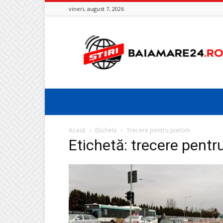
vineri, august 7, 2026
Baia
Mare
24
Acasă
Etichete
Trecere pentru pietoni
Etichetă: trecere pentr