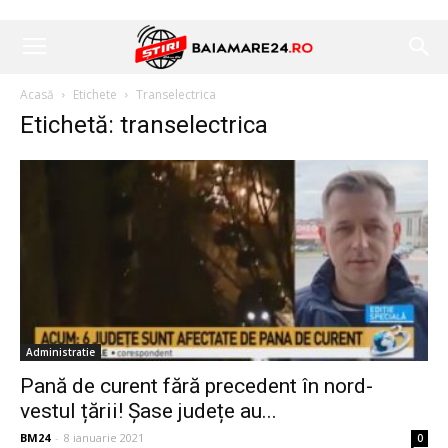
Acasă
Etichete
Transelectrica
Etichetă: transelectrica
Administratie
Pană de curent fără precedent în nord-
vestul țării! Șase județe au...
BM24
-
8 ianuarie 2021
0