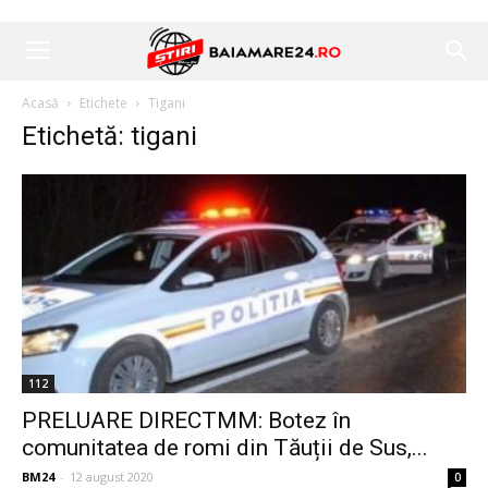
Acasă
Etichete
Tigani
Etichetă: tigani
112
PRELUARE DIRECTMM: Botez în
comunitatea de romi din Tăuții de Sus,...
BM24
-
12 august 2020
0