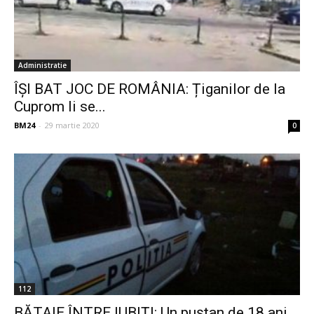
Administratie
ÎȘI BAT JOC DE ROMÂNIA: Țiganilor de la
Cuprom li se...
BM24
-
29 martie 2020
0
112
BĂTAIE ÎNTRE IUBIŢI: Un puştan de 18 ani