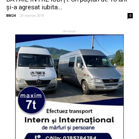
şi-a agresat iubita...
BM24
-
29 martie 2019
0
- Reclame -