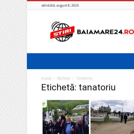
sâmbătă, august 8, 2026
Baia
Mare
24
Acasă
Etichete
Tanatoriu
Etichetă: tanatoriu