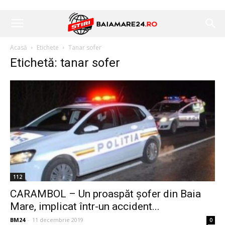
Acasă
Etichete
Tanar sofer
Etichetă: tanar sofer
112
CARAMBOL – Un proaspăt șofer din Baia
Mare, implicat într-un accident...
BM24
-
11 decembrie 2019
0