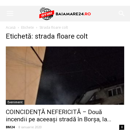
Acasă
Etichete
Strada floare colt
Etichetă: strada floare colt
Eveniment
COINCIDENȚĂ NEFERICITĂ – Două
incendii pe aceeași stradă în Borșa, la...
BM24
-
8 ianuarie 2020
0