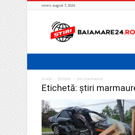
vineri, august 7, 2026
Baia
Mare
24
Acasă
Etichete
știri marmaureț
Etichetă: știri marmaur