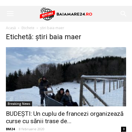
Acasă
Etichete
știri baia maer
Etichetă: știri baia maer
Breaking News
BUDEȘTI: Un cuplu de francezi organizează
curse cu sănii trase de...
BM24
-
8 februarie 2020
0