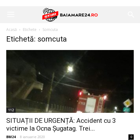
Acasă
Etichete
Somcuta
Etichetă: somcuta
112
SITUAȚII DE URGENȚĂ: Accident cu 3
victime la Ocna Șugatag. Trei...
BM24
-
8 ianuarie 2020
0