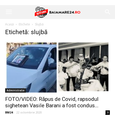
Acasă
Etichete
Slujbă
Etichetă: slujbă
Administratie
FOTO/VIDEO: Răpus de Covid, rapsodul
sighetean Vasile Barani a fost condus...
BM24
-
22 octombrie 2020
0