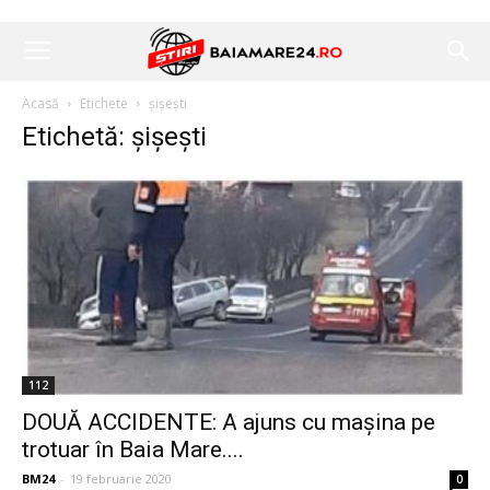
Acasă
Etichete
șișești
Etichetă: șișești
112
DOUĂ ACCIDENTE: A ajuns cu mașina pe
trotuar în Baia Mare....
BM24
-
19 februarie 2020
0