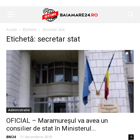
Acasă
Etichete
Secretar stat
Etichetă: secretar stat
Administratie
OFICIAL – Maramureșul va avea un
consilier de stat în Ministerul...
BM24
-
11 decembrie 2019
0