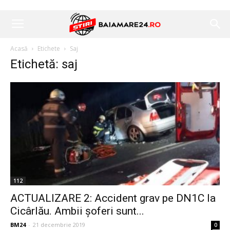
Acasă
Etichete
Saj
Etichetă: saj
112
ACTUALIZARE 2: Accident grav pe DN1C la
Cicârlău. Ambii șoferi sunt...
BM24
-
21 decembrie 2019
0