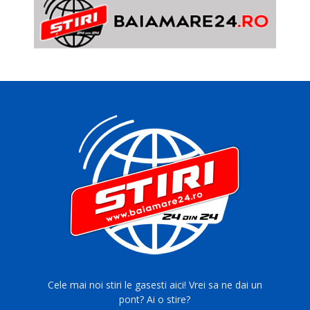
Cele mai noi stiri le gasesti aici! Vrei sa ne dai un
pont? Ai o stire?