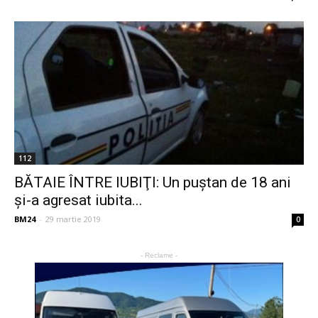
112
BĂTAIE ÎNTRE IUBIŢI: Un puştan de 18 ani
şi-a agresat iubita...
BM24
-
29 martie 2019
0
- Reclame -