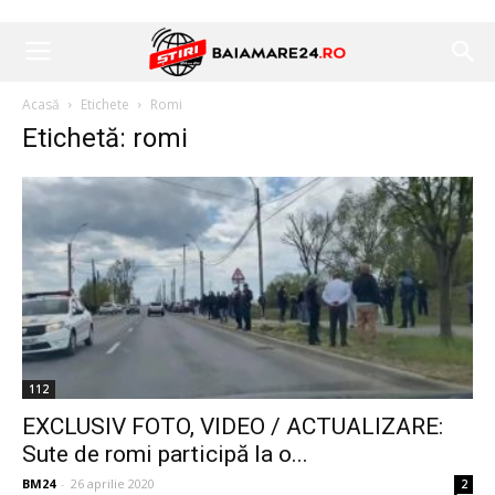
Acasă
Etichete
Romi
Etichetă: romi
112
EXCLUSIV FOTO, VIDEO / ACTUALIZARE:
Sute de romi participă la o...
BM24
-
26 aprilie 2020
2