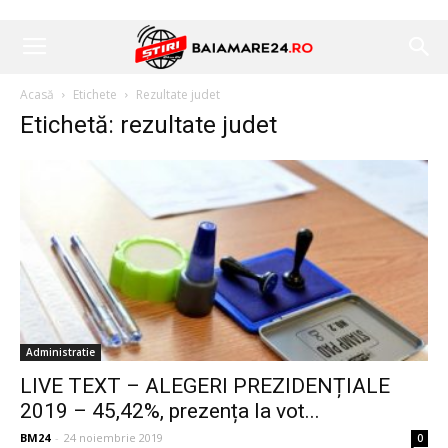
Acasă
Etichete
Rezultate judet
Etichetă: rezultate judet
Administratie
LIVE TEXT – ALEGERI PREZIDENȚIALE
2019 – 45,42%, prezența la vot...
BM24
-
24 noiembrie 2019
0