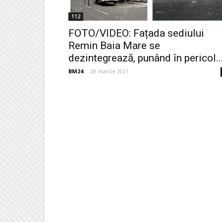
112
FOTO/VIDEO: Fațada sediului
Remin Baia Mare se
dezintegrează, punând în pericol..
BM24
-
28 martie 2021