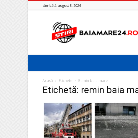
sâmbătă, august 8, 2026
Baia
Mare
24
Acasă
Etichete
Remin baia mare
Etichetă: remin baia m